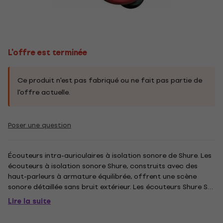
L'offre est terminée
Ce produit n'est pas fabriqué ou ne fait pas partie de
l'offre actuelle.
Poser une question
Écouteurs intra-auriculaires à isolation sonore de Shure. Les
écouteurs à isolation sonore Shure, construits avec des
haut-parleurs à armature équilibrée, offrent une scène
sonore détaillée sans bruit extérieur. Les écouteurs Shure SE
puissants et élégants sont livrés avec un câble détachable,
Lire la suite
des adaptateurs, un étui de transport durable et des...