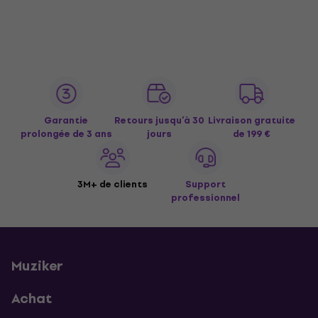
Garantie
Retours jusqu’à 30
Livraison gratuite
prolongée de 3 ans
jours
de 199 €
3M+ de clients
Support
professionnel
Muziker
Achat