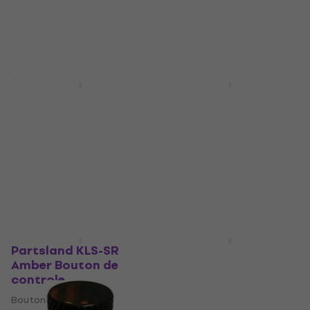
Prix dégressifs
Prix dégressifs
Dr.Parts MNB 2 Black
Gotoh VK1-19 CK Black
Bouton de controle
Bouton de controle
Bouton de controle
Bouton de controle
4,5
/5
4,8
/5
2,89 €
5,90 €
En stock
En stock
Prix dégressifs
Prix dégressifs
Partsland KLS-SR
Dr.Parts PNB 2 Black
Amber Bouton de
Bouton de controle
controle
Bouton de controle
Bouton de controle
4,5
/5