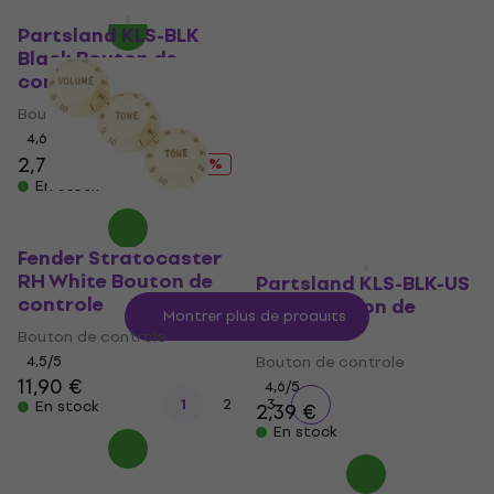
Fender Jazz Bass
Prix dégressifs
Bouton de controle
Partsland KLS-BLK
Black Bouton de
Bouton de controle
controle
4,1
/5
16,20 €
Bouton de controle
En stock
4,6
/5
2,79 €
3,89 €
- 28 %
En stock
Fender Stratocaster
RH White Bouton de
Partsland KLS-BLK-US
controle
Black Bouton de
Montrer plus de produits
controle
Bouton de controle
4,5
/5
Bouton de controle
11,90 €
4,6
/5
1
2
3
En stock
2,39 €
En stock