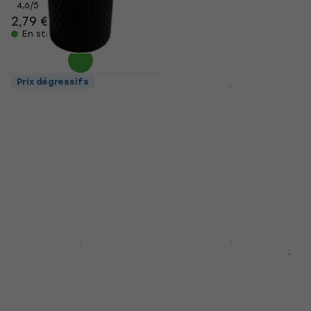
3,09 €
4,6
/5
2,79 €
En stock
En stock
Prix dégressifs
Prix dégressifs
Dr.Parts MNB 1 Black
Partsland PST-T-
Bouton de controle
GREEN Green Bouton
de controle
Bouton de controle
Bouton de controle
4,3
/5
2,89 €
4,7
/5
2,19 €
En stock
En stock
Prix dégressifs
Prix dégressifs
Dr.Parts MNB 2
Partsland KLS-SR-US
Chrome Bouton de
Amber Bouton de
controle
controle
Bouton de controle
Bouton de controle