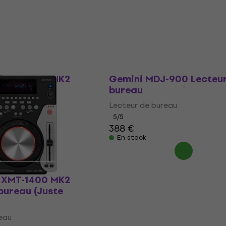
 XMT-1400 MK2
Gemini MDJ-900 Lecteu
 bureau
bureau
eau
Lecteur de bureau
5
/5
- 5 %
388 €
En stock
 XMT-1400 MK2
bureau (Juste
eau