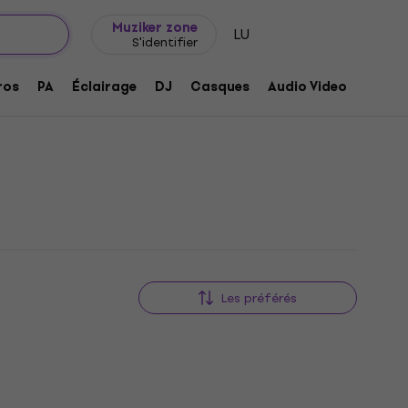
Idée de cadeau
FAQ
Muziker Blog
Muziker zone
LU
S'identifier
ros
PA
Éclairage
DJ
Casques
Audio Video
Acces
Les préférés