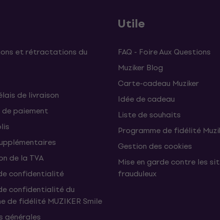
Utile
ons et rétractations du
FAQ - Foire Aux Questions
Muziker Blog
Carte-cadeau Muziker
élais de livraison
Idée de cadeau
 de paiement
Liste de souhaits
lis
Programme de fidélité Muzi
supplémentaires
Gestion des cookies
on de la TVA
Mise en garde contre les si
de confidentialité
frauduleux
de confidentialité du
 de fidélité MUZIKER Smile
s générales