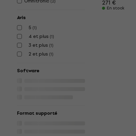
Omnitronic
(
2
)
271 €
En stock
Avis
5
(
1
)
4 et plus
(
1
)
3 et plus
(
1
)
2 et plus
(
1
)
Software
Format supporté