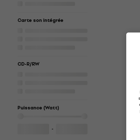
Carte son intégrée
CD-R/RW
Puissance (Watt)
-