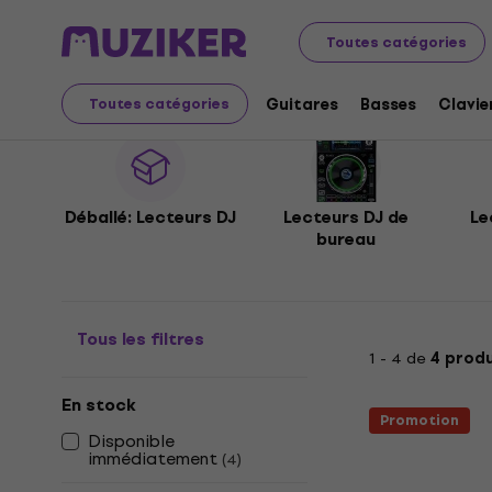
Instruments de musique
DJ
Lecteurs DJ
Toutes catégories
Lecteurs DJ
Guitares
Basses
Clavie
Toutes catégories
Déballé: Lecteurs DJ
Lecteurs DJ de
Le
bureau
Tous les filtres
1 - 4 de
4 produ
En stock
Promotion
Disponible
immédiatement
(
4
)