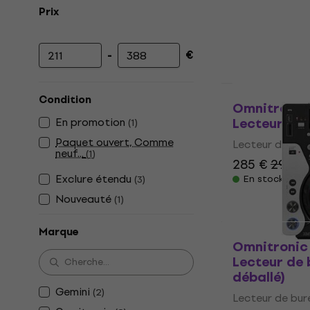
Prix
-
€
Prix minimum
Prix maximum
Juste déballé
Condition
Omnitronic
Lecteur de
En promotion
(
1
)
Paquet ouvert, Comme
Lecteur de bur
neuf...
(
1
)
285 €
299 €
Exclure étendu
(
3
)
En stock
Nouveauté
(
1
)
Marque
Omnitronic
Lecteur de 
déballé)
Gemini
(
2
)
Lecteur de bur