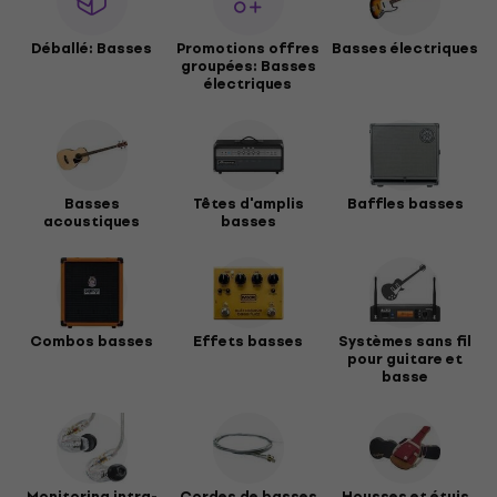
Déballé: Basses
Promotions offres
Basses électriques
groupées: Basses
électriques
Basses
Têtes d'amplis
Baffles basses
acoustiques
basses
Combos basses
Effets basses
Systèmes sans fil
pour guitare et
basse
Mo­ni­to­ring intra-
Cordes de basses
Housses et étuis