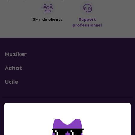
3M+ de clients
Support
professionnel
Muziker
Achat
Utile
Contacts
Contacte nous