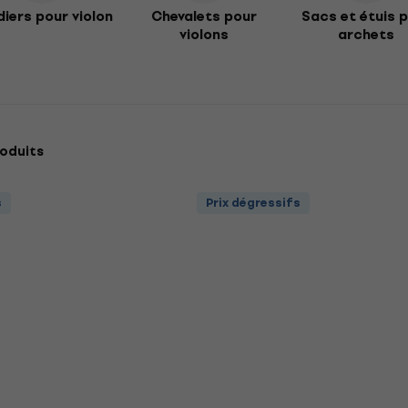
iers pour violon
Chevalets pour
Sacs et étuis 
violons
archets
oduits
s
Prix dégressifs
Prix dégressifs