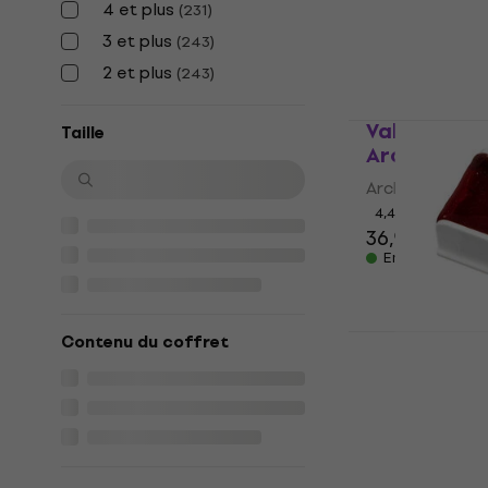
4,6
/5
4 et plus
(
231
)
0,89 €
3 et plus
(
243
)
En stock
2 et plus
(
243
)
Valencia V
Taille
Archet
Archet
4,4
/5
36,90 €
En stock
Latone RS7
Contenu du coffret
violon
Colophane pour
4,3
/5
4,89 €
4,99 
En stock