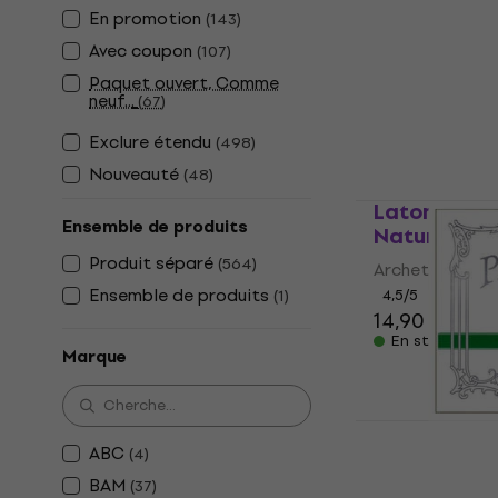
Gorstrings
En promotion
(
143
)
Cordes pou
Avec coupon
(
107
)
cordes
Paquet ouvert, Comme
neuf...
(
67
)
Cordes pour in
4,6
/5
Exclure étendu
(
498
)
6,19 €
Nouveauté
(
48
)
En stock
Latone Gol
Ensemble de produits
Natural Ar
Produit séparé
(
564
)
Archet
Ensemble de produits
(
1
)
4,5
/5
14,90 €
15,2
En stock
Marque
Pirastro C
ABC
pour instru
(
4
)
BAM
(
37
)
Cordes pour in