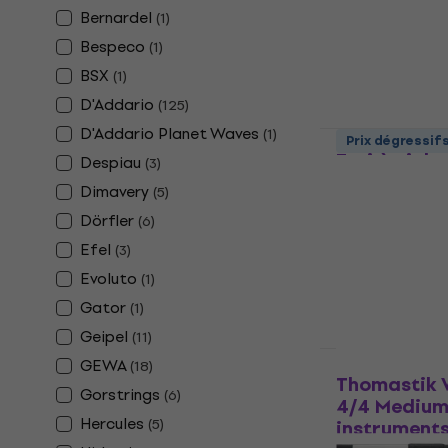
Bernardel
4,7
/5
(
1
)
38 €
Bespeco
(
1
)
En stock
BSX
(
1
)
D'Addario
(
125
)
D'Addario Planet Waves
(
1
)
Latone Mel
Prix dégressif
Étui à violo
Despiau
(
3
)
Étui à violon
Dimavery
(
5
)
4,9
/5
Dörfler
(
6
)
105 €
Efel
(
3
)
En stock
Evoluto
(
1
)
Gator
(
1
)
Geipel
(
11
)
GEWA
(
18
)
Thomastik V
Gorstrings
(
6
)
4/4 Medium
Hercules
(
5
)
instrument