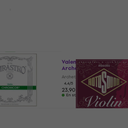
 SONATINA 11
Valencia VRS-20 Coloph
r instruments à
pour violon
Colophane pour violon
struments à cordes
4,7
/5
1,79 €
En stock
den Touch 4/4
Prix dégressifs
chet
Valencia VBW100 OS 4/
Archet
Archet
0 €
4,4
/5
23,90 €
En stock
hromcor Cordes
ments à cordes
Rotosound RS 6000 Cor
pour instruments à cor
struments à cordes