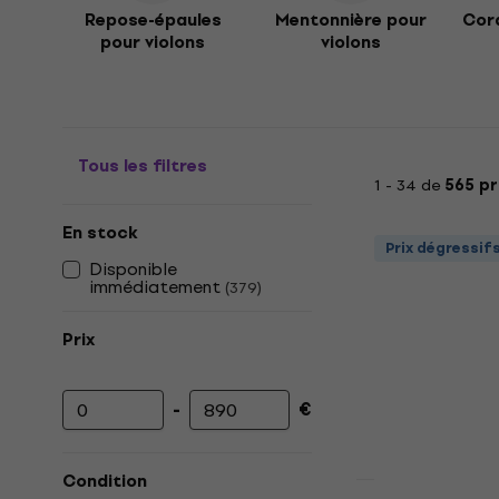
Repose-épaules
Mentonnière pour
Cord
pour violons
violons
Tous les filtres
1 - 34 de
565 pr
En stock
Prix dégressif
Disponible
immédiatement
(
379
)
Prix
-
€
Prix minimum
Prix maximum
Condition