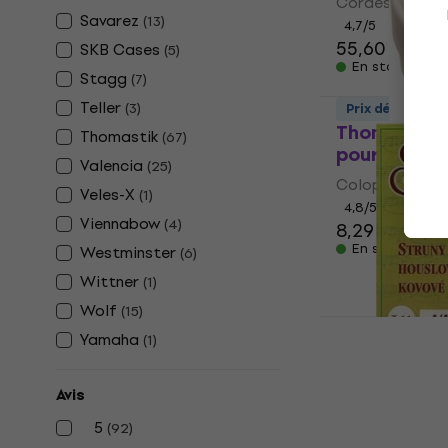
Cordes pour in
Savarez
(
13
)
4,7
/5
55,60 €
SKB Cases
(
5
)
En stock
Stagg
(
7
)
Teller
(
3
)
Prix dégressif
Thomastik 
Thomastik
(
67
)
pour violon
Valencia
(
25
)
Colophane pour
Veles-X
(
1
)
4,8
/5
Viennabow
(
4
)
8,29 €
8,99 
En stock
Westminster
(
6
)
Wittner
(
1
)
Wolf
(
15
)
Yamaha
(
1
)
Gorstrings 
Cordes pou
cordes
Avis
Cordes pour in
5
(
92
)