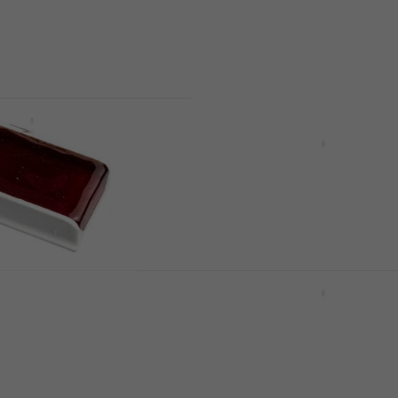
4,1
/5
30,80 €
En stock
BW200 OS 4/4
Valencia VSR 200 Repos
épaules pour violon 1/4 -
Repose-épaules pour violon
4,3
/5
9,19 €
En stock
02 Colophane pour
Latone Melody Guard C
Gray Étui à violon
 violon
Étui à violon
112 €
€
En stock