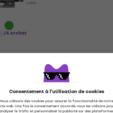
struments à cordes
4,9
/5
40,70 €
En stock
 4/4 Archet
s
Thomastik Präzision 58 V
4/4 Medium Cordes pou
instruments à cordes
Cordes pour instruments à cor
4,8
/5
39,10 €
En stock
Latone Melody Guard Bl
s
Promotion
Consentement à l'utilisation de cookies
Étui à violon
ominant 135 Violin
 Cordes pour
Nous utilisons des cookies pour assurer la fonctionnalité de notr
Étui à violon
s à cordes
site web. Une fois le consentement accordé, nous les utilisons pou
4,9
/5
analyser le trafic et personnaliser la publicité sur des plateforme