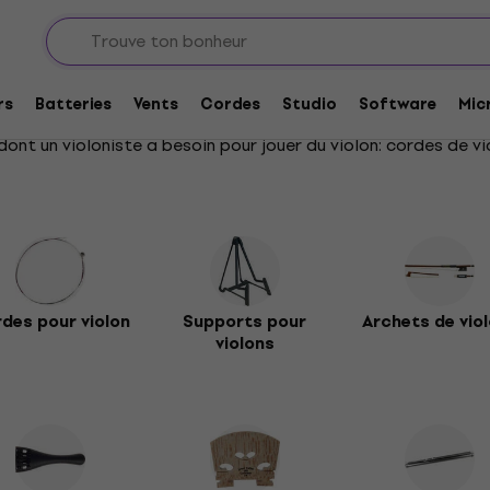
olons
ns
rs
Batteries
Vents
Cordes
Studio
Software
Mic
ont un violoniste a besoin pour jouer du violon: cordes de vio
des pour violon
Supports pour
Archets de vio
violons