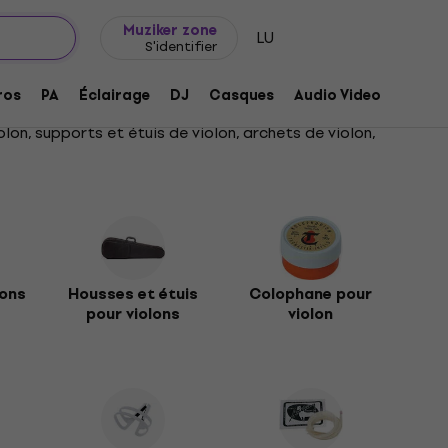
Idée de cadeau
FAQ
Muziker Blog
Muziker zone
LU
S'identifier
ros
PA
Éclairage
DJ
Casques
Audio Video
Acces
lon, supports et étuis de violon, archets de violon,
lons
Housses et étuis
Colophane pour
pour violons
violon