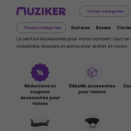
Instruments de musique
Cordes
Accessoires pour vi
Toutes catégories
Accessoires pour violo
Guitares
Basses
Clavie
Toutes catégories
La section Accessoires pour violon contient tout ce d
colophane, dossiers et ponts pour archet et violon.
Réductions et
Déballé: Accessoires
Cor
coupons:
pour violons
Accessoires pour
violons