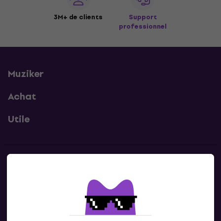
3M+ de clients
Support
professionnel
Muziker
Achat
Utile
Contacts
Contacte nous