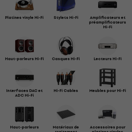
Platines vinyle Hi-Fi
Stylets Hi-Fi
Amplificateurs et
préamplificateurs
Hi-Fi
Haut-parleurs Hi-Fi
Casques Hi-Fi
Lecteurs Hi-Fi
Interfaces DAC et
Hi-Fi Cables
Meubles pour Hi-Fi
ADC Hi-Fi
Haut-parleurs
Matériaux de
Accessoires pour
traitement
platines vinyles