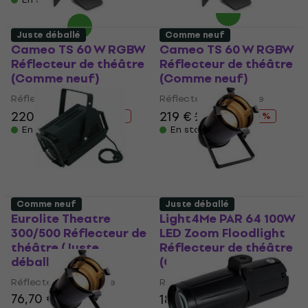
Juste déballé
Comme neuf
Cameo TS 60 W RGBW
Cameo TS 60 W RGBW
Réflecteur de théâtre
Réflecteur de théâtre
(Comme neuf)
(Comme neuf)
Réflecteur de théâtre
Réflecteur de théâtre
220 €
233 €
219 €
233 €
- 6 %
- 6 %
En stock
En stock
Comme neuf
Juste déballé
Eurolite Theatre
Light4Me PAR 64 100W
300/500 Réflecteur de
LED Zoom Floodlight
théâtre (Juste
Réflecteur de théâtre
déballé)
(Comme neuf)
Réflecteur de théâtre
Réflecteur de théâtre
76,70 €
187 €
194 €