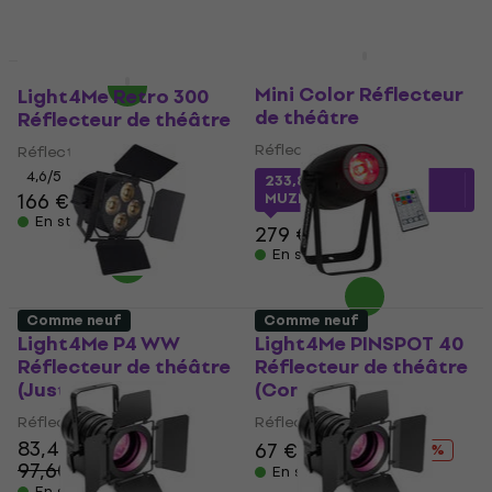
95,90 €
En stock
ADJ Encore Profile
Juste déballé
Comme neuf
Mini Color Réflecteur
Light4Me Retro 300
de théâtre
Réflecteur de théâtre
Réflecteur de théâtre
Réflecteur de théâtre
4,6
/5
233,87 €
avec le code
166 €
MUZMUZ-15
En stock
279 €
En stock
Comme neuf
Comme neuf
Light4Me P4 WW
Light4Me PINSPOT 40
Réflecteur de théâtre
Réflecteur de théâtre
(Juste déballé)
(Comme neuf)
Réflecteur de théâtre
Réflecteur de théâtre
83,40 €
67 €
78,21 €
- 14 %
97,60 €
- 15 %
En stock
En stock