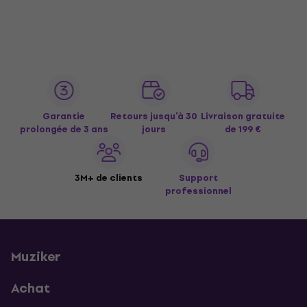
Garantie
Retours jusqu’à 30
Livraison gratuite
prolongée de 3 ans
jours
de 199 €
3M+ de clients
Support
professionnel
Muziker
Achat