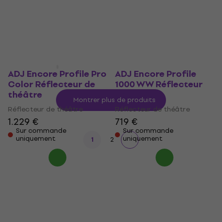
Réflecteur de théâtre
Réflecteur de théâtre
345 €
129 €
En stock chez le
fournisseur
Sur commande
uniquement
ADJ Encore Profile Pro
ADJ Encore Profile
Color Réflecteur de
1000 WW Réflecteur
théâtre
de théâtre
Montrer plus de produits
Réflecteur de théâtre
Réflecteur de théâtre
1.229 €
719 €
Sur commande
Sur commande
uniquement
uniquement
1
2