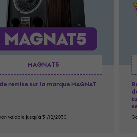
MAGNAT5
de remise sur la marque MAGNAT
R
d
t
s
on valable jusqu'à 31/12/2030
Co