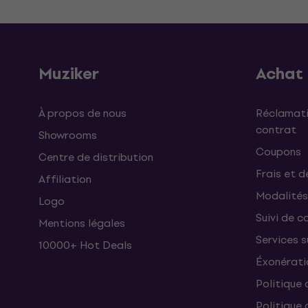
Muziker
Achat
À propos de nous
Réclamati
contrat
Showrooms
Coupons
Centre de distribution
Frais et d
Affiliation
Modalités
Logo
Suivi de co
Mentions légales
Services 
10000+ Hot Deals
Éxonérati
Politique 
Politique 