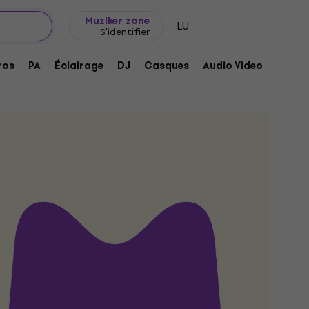
Idée de cadeau
FAQ
Muziker Blog
Muziker zone
LU
S'identifier
tilisation, le prix actuel s'affichera directement
ros
PA
Éclairage
DJ
Casques
Audio Video
Acces