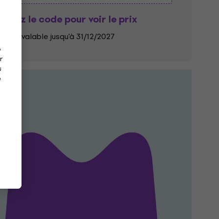
ilisez le code pour voir le prix
upon valable jusqu'à 31/12/2027
e
r
s
e