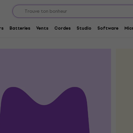
coupons
vos coupons et les prix sur une sélection de produits. Après u
rs
Batteries
Vents
Cordes
Studio
Software
Mic
 panier.