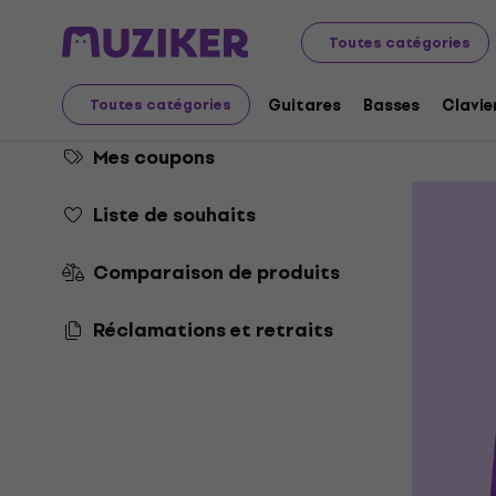
Mes 
Compte Muziker Smile
Toutes catégories
Commandes et biens
Découvrez 
Guitares
Basses
Clavie
Toutes catégories
dans votre
Mes coupons
Liste de souhaits
Comparaison de produits
Réclamations et retraits