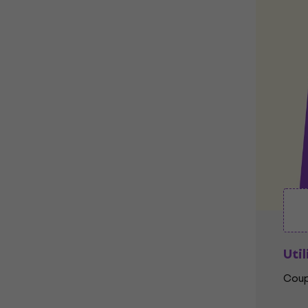
Util
Coup