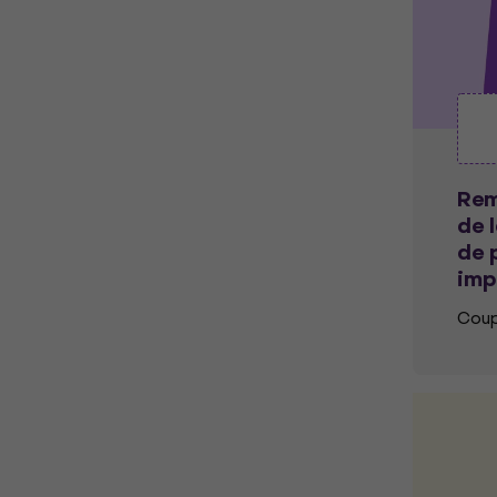
Rem
de 
de 
imp
Coup