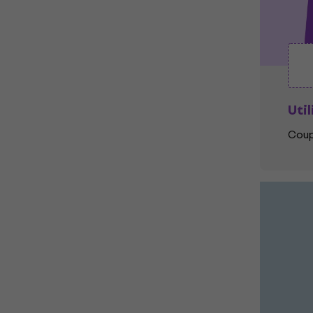
Util
Coup