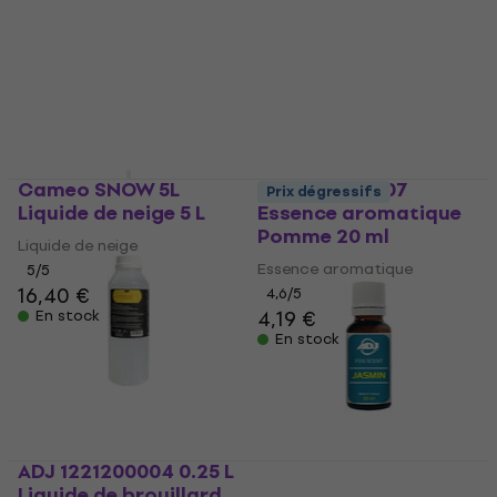
20 ml
aromatique 20 ml
Essence aromatique
Essence aromatique
4,5
/5
4,4
/5
4,79 €
4,69 €
4,79 €
En stock
En stock
Cameo SNOW 5L
ADJ 1211200007
Prix dégressifs
Liquide de neige 5 L
Essence aromatique
Pomme 20 ml
Liquide de neige
Essence aromatique
5
/5
16,40 €
4,6
/5
4,19 €
En stock
En stock
ADJ 1221200004 0.25 L
Liquide de brouillard