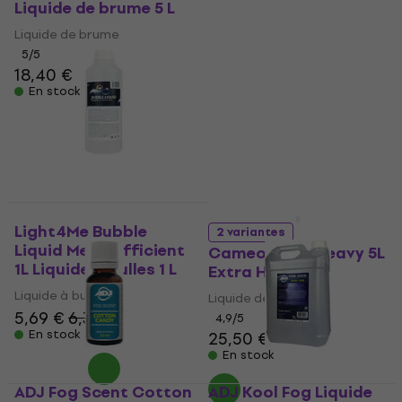
Vanille 20 ml
Liquide de brume 5 L
Essence aromatique
Liquide de brume
4,6
/5
5
/5
4,39 €
18,40 €
En stock
En stock
Light4Me Bubble
2 variantes
Liquid Mega Efficient
Cameo XTRA Heavy 5L
1L Liquide à bulles 1 L
Extra Heavy
Liquide à bulles
Liquide de brouillard
5,69 €
6,39 €
4,9
/5
En stock
25,50 €
En stock
ADJ Fog Scent Cotton
ADJ Kool Fog Liquide