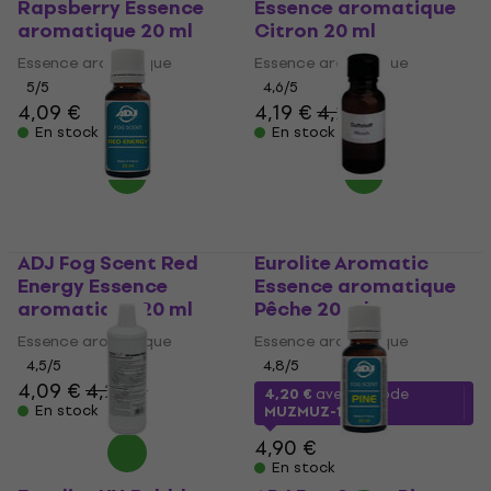
Rapsberry Essence
Essence aromatique
aromatique 20 ml
Citron 20 ml
Essence aromatique
Essence aromatique
5
/5
4,6
/5
4,09 €
4,19 €
4,29 €
En stock
En stock
ADJ Fog Scent Red
Eurolite Aromatic
Energy Essence
Essence aromatique
aromatique 20 ml
Pêche 20 ml
Essence aromatique
Essence aromatique
4,5
/5
4,8
/5
4,09 €
4,29 €
4,20 €
avec le code
En stock
MUZMUZ-10
4,90 €
En stock