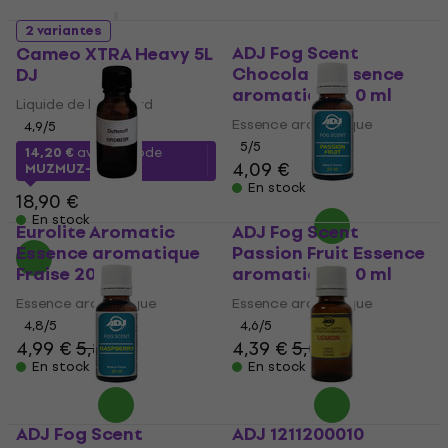
2 variantes
ADJ Fog Scent
Cameo XTRA Heavy 5L
Chocolate Essence
DJ
aromatique 20 ml
Liquide de brouillard
Essence aromatique
4,9
/5
5
/5
14,20 €
avec le code
4,09 €
MUZMUZ-20
En stock
18,90 €
En stock
Eurolite Aromatic
ADJ Fog Scent
Essence aromatique
Passion Fruit Essence
Fraise 20 ml
aromatique 20 ml
Essence aromatique
Essence aromatique
4,8
/5
4,6
/5
4,99 €
5,89 €
4,39 €
5,09 €
En stock
En stock
ADJ Fog Scent
ADJ 1211200010