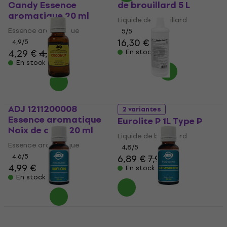
Candy Essence
de brouillard 5 L
aromatique 20 ml
Liquide de brouillard
Essence aromatique
5
/5
16,30 €
4,9
/5
4,29 €
4,89 €
En stock
En stock
ADJ 1211200008
2 variantes
Essence aromatique
Eurolite P 1L Type P
Noix de coco 20 ml
Liquide de brouillard
Essence aromatique
4,8
/5
4,6
/5
6,89 €
7,99 €
4,99 €
En stock
En stock
ADJ Fog Scent Melon
ADJ Fog Scent
Essence aromatique
Strawberry Essence