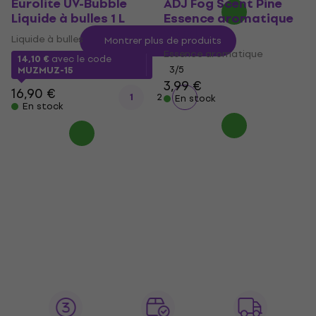
Eurolite UV-Bubble
ADJ Fog Scent Pine
Liquide à bulles 1 L
Essence aromatique
20 ml
Liquide à bulles
Montrer plus de produits
Essence aromatique
14,10 €
avec le code
3
/5
MUZMUZ-15
3,99 €
16,90 €
1
2
En stock
En stock