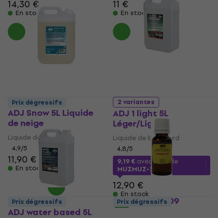
14,30 €
11 €
En stock
En stock
2 variantes
Prix dégressifs
ADJ Snow 5L Liquide
ADJ 1 light 5L
de neige
Léger/Light
Liquide de neige
Liquide de brouillard
4,9
/5
4,8
/5
11,90 €
9,19 €
avec le code
En stock
MUZMUZ-25
12,90 €
En stock
ADJ 1211200009
Prix dégressifs
Prix dégressifs
Essence aromatique
ADJ water based 5L