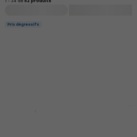
1 - 34 de
52 produits
Filtrer
Prix dégressifs
ADJ 1211200006
Prix dégressifs
Essence aromatique
ADJ bubble juice
Tutti Frutti 20 ml
ready mixed 5 L
Liquide à bulles
Essence aromatique