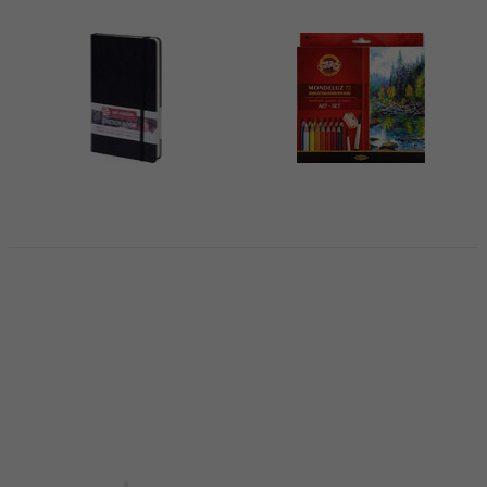
Talens Art Creation
KOH-I-NOOR Mondeluz
9314002M Carnet de
3714/72 Coffret
croquis 80 13 x 21 cm
crayons aquarelle 72
140 g Black
pièces
Carnet de croquis
Crayon aquarelle
4,9
/5
4,9
/5
6,79 €
6,99 €
30,11 €
avec le code
En stock
MUZMUZ-10
34,90 €
En stock