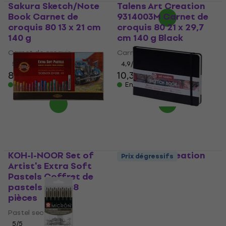
Sakura Sketch/Note
Talens Art Creation
Book Carnet de
9314003M Carnet de
croquis 80 13 x 21 cm
croquis 80 21 x 29,7
140 g
cm 140 g Black
Carnet de croquis
Carnet de croquis
5
/5
4,9
/5
8,09 €
10,30 €
En stock
En stock
KOH-I-NOOR Set of
Talens Art Creation
Prix dégressifs
Artist's Extra Soft
9314005M Carnet de
Pastels Coffret de
croquis 80 14,8 x 21
pastels secs 48
cm 140 g Black
pièces
Carnet de croquis
Pastel sec
4,9
/5
6,89 €
5
/5