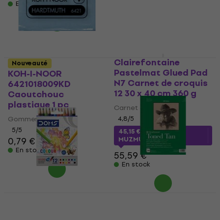
8,39 €
8,59 €
En stock
En stock
Clairefontaine
Nouveauté
Pastelmat Glued Pad
KOH-I-NOOR
N7 Carnet de croquis
6421018009KD
12 30 x 40 cm 360 g
Caoutchouc
plastique 1 pc
Carnet de croquis
Gommes
4,8
/5
5
/5
45,15 €
avec le code
0,79 €
MUZMUZ-15
En stock
55,59 €
En stock
Strathmore Serie 400
Toned Tan Sketch Pad
DOMS N80422
Carnet de croquis 50
Coffret crayons de