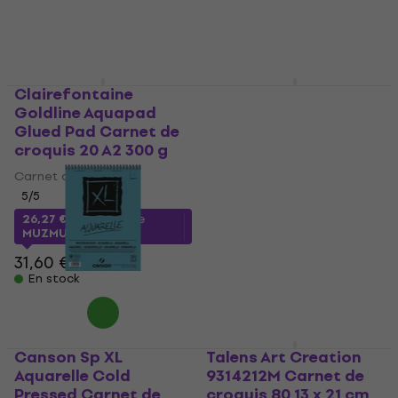
MUZMUZ-25
17,90 €
En stock
Clairefontaine
Sakura Gelly Roll
Goldline Aquapad
Stylo gel White Fine 1
Glued Pad Carnet de
pc
croquis 20 A2 300 g
Marqueur
Carnet de croquis
4,7
/5
2,19 €
2,29 €
5
/5
En stock
26,27 €
avec le code
MUZMUZ-15
31,60 €
En stock
Canson Sp XL
Talens Art Creation
Aquarelle Cold
9314212M Carnet de
Pressed Carnet de
croquis 80 13 x 21 cm