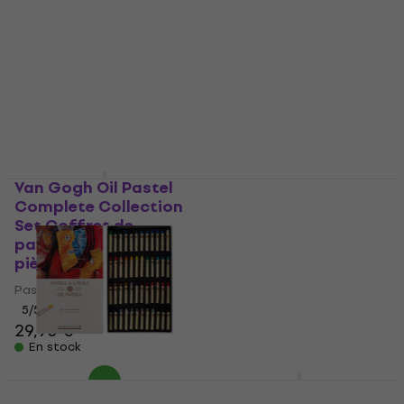
31 x 23 cm 118 g
couleur 12 pcs +
Sharpener
Carnet de croquis
Crayon de couleur
4,8
/5
5
/5
12,68 €
avec le code
1,69 €
1,79 €
MUZMUZ-20
En stock
15,90 €
En stock
Van Gogh Oil Pastel
Canson Pad 1557
Complete Collection
Drawing Carnet de
Set Coffret de
croquis 30 A2 180 g
pastels à l'huile 60
Carnet de croquis
pièces
5
/5
Pastel à l'huile
17,12 €
avec le code
5
/5
MUZMUZ-15
29,90 €
20,90 €
En stock
En stock
Sennelier 62.3941
Sakura Sketch/Note