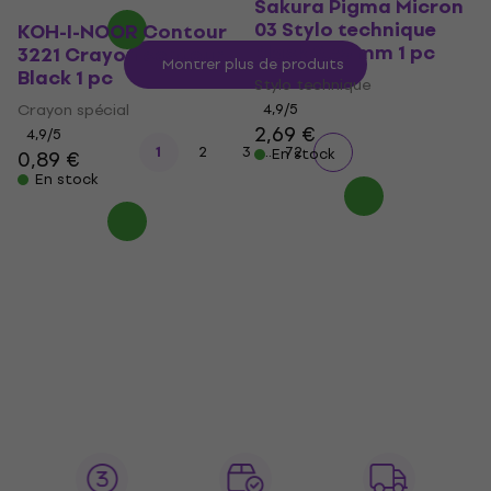
Sakura Pigma Micron
03 Stylo technique
KOH-I-NOOR Contour
Black 0,35 mm 1 pc
3221 Crayon contour
Montrer plus de produits
Black 1 pc
Stylo technique
Crayon spécial
4,9
/5
2,69 €
4,9
/5
...
1
2
3
72
En stock
0,89 €
En stock