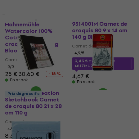
En stock
Talens Art Creation
9314001M Carnet de
Hahnemühle
croquis 80 9 x 14 cm
Watercolor 100%
140 g Black
Cotton Carnet de
croquis 60 A5 250 g
Carnet de croquis
Black
4,9
/5
Carnet de croquis
3,43 €
avec le code
MUZMUZ-25
5
/5
25 €
30,60 €
- 18 %
4,67 €
En stock
En stock
Talens Art Creation
KOH-I-NOOR
Prix dégressifs
Sketchbook Carnet
Professional
de croquis 80 21 x 28
Graphite Pencils Art
cm 110 g
Coffret crayons
d'artiste 12 pcs
Carnet de croquis
Crayon graphite
4,9
/5
8,39 €
8,69 €
5
/5