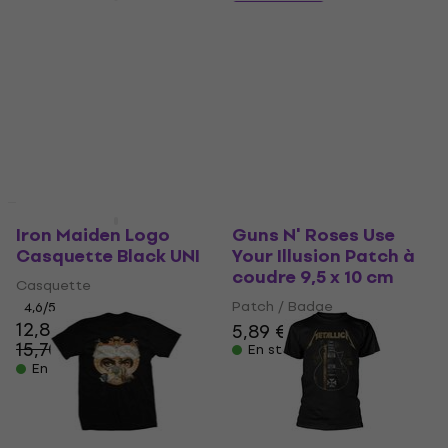
Fender Logo
5 variantes
Casquette Black UNI
Metallica Hammett
Ouija Guitar
Casquette
4,9
/5
T-shirt
18,80 €
21 €
- 10 %
4,2
/5
En stock
17 €
19 €
- 11 %
En stock
HAPPY HOUR
HAPPY HOUR
Iron Maiden Logo
Guns N' Roses Use
Casquette Black UNI
Your Illusion Patch à
coudre 9,5 x 10 cm
Casquette
Patch / Badge
4,6
/5
12,80 €
5,89 €
15,70 €
- 18 %
En stock
En stock