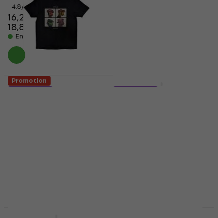
4,8
/5
5
/5
16,20 €
17,70 €
18,80 €
18,80 €
- 14 %
En stock
En stock
Promotion
Promotion
5 variantes
5 variantes
Gorillaz Demon Days
Metallica Master of
Puppets
T-shirt
T-shirt
4,9
/5
17,80 €
4,9
/5
20,30 €
14,80 €
15,10 €
- 12 %
En stock
En stock
HAPPY HOUR
HAPPY HOUR