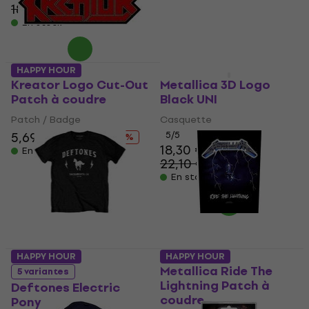
18,70 €
- 15 %
En stock
En stock
HAPPY HOUR
HAPPY HOUR
Kreator Logo Cut-Out
Metallica 3D Logo
Patch à coudre
Black UNI
Patch / Badge
Casquette
5,69 €
7,19 €
5
/5
- 21 %
18,30 €
En stock
22,10 €
- 17 %
En stock
HAPPY HOUR
HAPPY HOUR
Metallica Ride The
5 variantes
Lightning Patch à
Deftones Electric
coudre
Pony