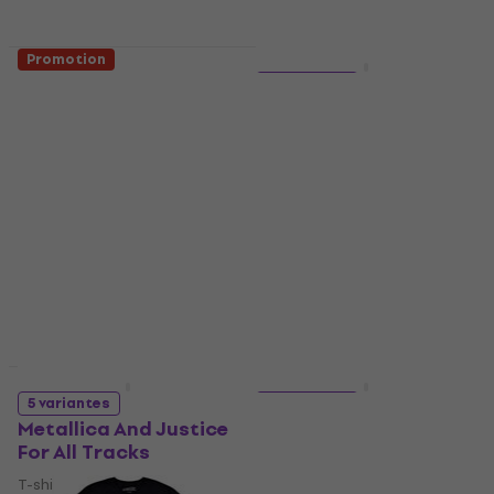
Promotion
HAPPY HOUR
Slipknot Logo Cut-
5 variantes
Out (Retail Pack)
Metallica Ride The
Patch à coudre
Lightning Tracks
Patch / Badge
T-shirt
7,29 €
8,99 €
- 19 %
4,9
/5
15,10 €
En stock
18,90 €
- 20 %
En stock
Promotion
HAPPY HOUR
5 variantes
5 variantes
Metallica And Justice
Metallica 72 Seasons
For All Tracks
Charred Logo
T-shirt
T-shirt