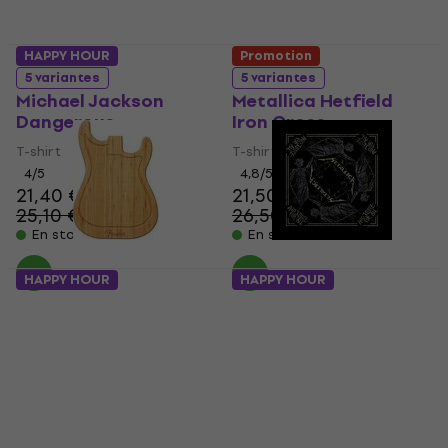
HAPPY HOUR
Promotion
5 variantes
5 variantes
Michael Jackson
Metallica Hetfield
Dangerous
Iron Cross
T-shirt
T-shirt
4
/5
4,8
/5
21,40 €
21,50 €
25,10 €
26,50 €
- 15 %
- 19 %
En stock
En stock
HAPPY HOUR
HAPPY HOUR
Fender Stratocaster
Metallica Foulard And
Planches à découper
Justice for All Black
Musiciens dans la cuisine
Foulard
4,9
/5
5
/5
17,20 €
30 €
31,30 €
19,40 €
En stock
- 11 %
En stock