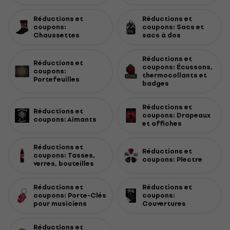
Réductions et
Réductions et
coupons:
coupons: Sacs et
Chaussettes
sacs à dos
Réductions et
Réductions et
coupons: Écussons,
coupons:
thermocollants et
Portefeuilles
badges
Réductions et
Réductions et
coupons: Drapeaux
coupons: Aimants
et affiches
Réductions et
Réductions et
coupons: Tasses,
coupons: Plectre
verres, bouteilles
Réductions et
Réductions et
coupons: Porte-Clés
coupons:
pour musiciens
Couvertures
Réductions et