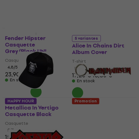
Promotion
Promotion
Fender Hipster
5 variantes
Casquette
Alice In Chains Dirt
Grey/Black UNI
Album Cover
Casquette
T-shirt
4,8
/5
5
/5
23,90 €
17,20 €
18,80 €
En stock
En stock
HAPPY HOUR
Promotion
Metallica In Vertigo
Iron Maiden Logo With
Casquette Black
Tails Porte-clés
Casquette
Pendentif musique
5
/5
5
/5
15,90 €
4,59 €
6,29 €
- 27 %