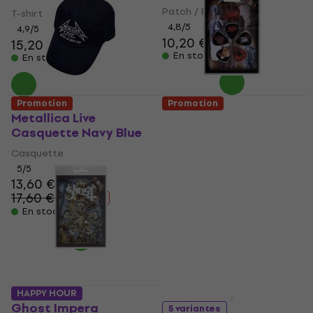
Patch / Badge
T-shirt
4,8
/5
4,9
/5
10,20 €
11 €
15,20 €
15,50 €
En stock
En stock
Promotion
Promotion
Metallica Live
Death Albums
Casquette Navy Blue
Médiators
Casquette
Médiators
6,49 €
7,49 €
5
/5
13,60 €
En stock
17,60 €
- 23 %
En stock
HAPPY HOUR
HAPPY HOUR
Ghost Impera
5 variantes