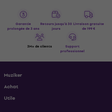
Garantie
Retours jusqu’à 30
Livraison gratuite
prolongée de 3 ans
jours
de 199 €
3M+ de clients
Support
professionnel
Muziker
Achat
Utile