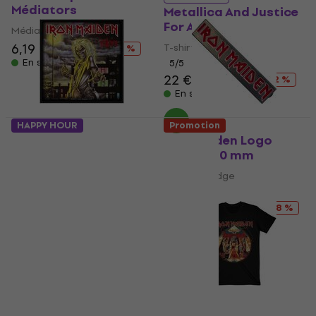
Médiators
Metallica And Justice
For All
Médiators
6,19 €
7,39 €
T-shirt
- 16 %
En stock
5
/5
22 €
24,90 €
- 12 %
En stock
HAPPY HOUR
Promotion
Iron Maiden Killers
Iron Maiden Logo
Patch à coudre
Insigne 70 mm
Patch / Badge
Patch / Badge
5
/5
5
/5
4,59 €
5,19 €
4,89 €
5,99 €
- 18 %
En stock
En stock