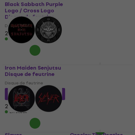
Black Sabbath Purple
The Beatles Drop T
Logo / Cross Logo
Logo & Crossing
Disque de feutrine
Silhouette Disque de
feutrine
Disque de feutrine
Disque de feutrine
22,80 €
17,10 €
En stock
21,90 €
- 22 %
En stock
Iron Maiden Senjutsu
Motörhead We are
Disque de feutrine
Motorhead Disque de
feutrine
Disque de feutrine
Disque de feutrine
18,83 €
avec le code
MUZMUZ-10
16,45 €
avec le code
MUZMUZ-20
21,90 €
21,90 €
En stock
En stock