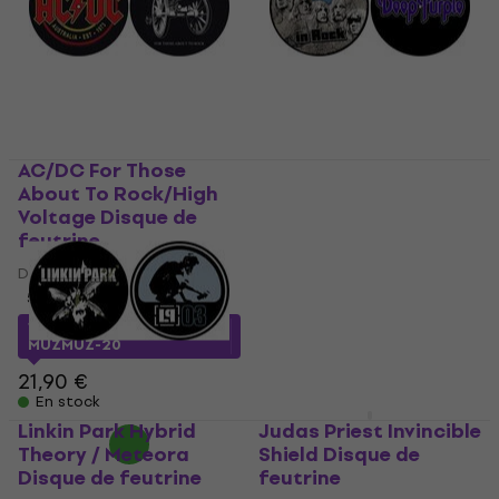
AC/DC For Those
Deep Purple In Rock
About To Rock/High
Disque de feutrine
Voltage Disque de
Disque de feutrine
feutrine
20,52 €
avec le code
Disque de feutrine
MUZMUZ-5
5
/5
21,90 €
17,46 €
avec le code
En stock
MUZMUZ-20
21,90 €
En stock
Linkin Park Hybrid
Judas Priest Invincible
Theory / Meteora
Shield Disque de
Disque de feutrine
feutrine