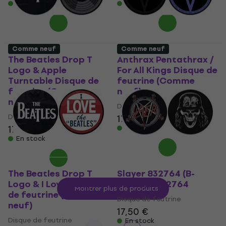
En stock
En stock
Comme neuf
Comme neuf
The Beatles Drop T
Anthrax Pentathrax /
Logo & Apple
For All Kings Disque de
Turntable Disque de
feutrine (Comme
feutrine (Comme
neuf)
neuf)
Disque de feutrine
Disque de feutrine
17,50 €
17,50 €
En stock
En stock
The Beatles Drop T
Slayer 832764 (B-
Logo & I Love Disque
Stock) #832764
Montrer plus de produits
de feutrine (Comme
Disque de feutrine
neuf)
17,50 €
Disque de feutrine
En stock