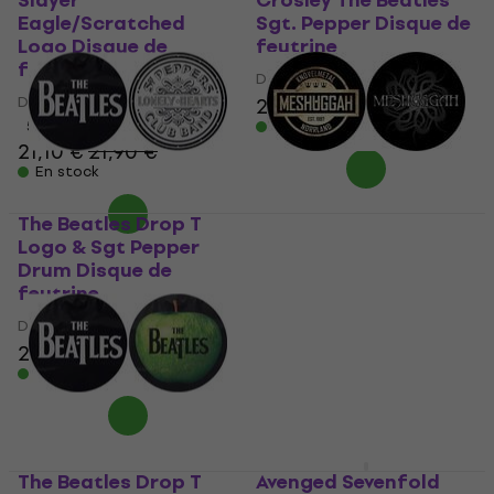
Slayer
Crosley The Beatles
Eagle/Scratched
Sgt. Pepper Disque de
Logo Disque de
feutrine
feutrine
Disque de feutrine
Disque de feutrine
25,10 €
5
/5
En stock
21,10 €
21,90 €
En stock
The Beatles Drop T
Meshuggah
Logo & Sgt Pepper
Crest/Spine Disque de
Drum Disque de
feutrine
feutrine
Disque de feutrine
Disque de feutrine
23 €
23,90 €
24,90 €
25,90 €
En stock
En stock
The Beatles Drop T
Avenged Sevenfold