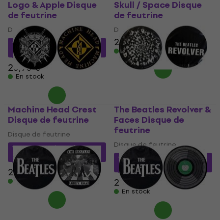
Logo & Apple Disque
Skull / Space Disque
de feutrine
de feutrine
Disque de feutrine
Disque de feutrine
20,80 €
18,15 €
avec le code
En stock
MUZMUZ-25
25,90 €
En stock
Machine Head Crest
The Beatles Revolver &
Disque de feutrine
Faces Disque de
feutrine
Disque de feutrine
Disque de feutrine
14,68 €
avec le code
MUZMUZ-30
17,91 €
avec le code
MUZMUZ-30
21,90 €
25,90 €
En stock
En stock