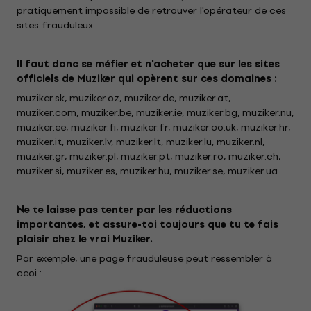
pratiquement impossible de retrouver l'opérateur de ces
sites frauduleux.
Il faut donc se méfier et n'acheter que sur les sites
officiels de Muziker qui opèrent sur ces domaines :
muziker.sk, muziker.cz, muziker.de, muziker.at,
muziker.com, muziker.be, muziker.ie, muziker.bg, muziker.nu,
muziker.ee, muziker.fi, muziker.fr, muziker.co.uk, muziker.hr,
muziker.it, muziker.lv, muziker.lt, muziker.lu, muziker.nl,
muziker.gr, muziker.pl, muziker.pt, muziker.ro, muziker.ch,
muziker.si, muziker.es, muziker.hu, muziker.se, muziker.ua
Ne te laisse pas tenter par les réductions
importantes, et assure-toi toujours que tu te fais
plaisir chez le vrai Muziker.
Par exemple, une page frauduleuse peut ressembler à
ceci :