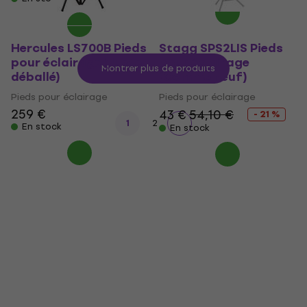
Hercules LS700B Pieds
Stagg SPS2LIS Pieds
pour éclairage (Juste
pour éclairage
Montrer plus de produits
déballé)
(Comme neuf)
Pieds pour éclairage
Pieds pour éclairage
259 €
43 €
54,10 €
- 21 %
1
2
En stock
En stock