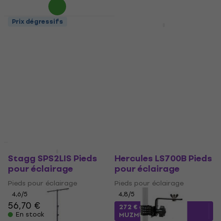
Prix dégressifs
Prix dégressifs
ADJ 9900006260 Pieds
Soundking DA008
pour éclairage
Pieds pour éclairage
Pieds pour éclairage
Pieds pour éclairage
10,60 €
4,9
/5
45,60 €
En stock
En stock
Prix dégressifs
Prix dégressifs
Stagg SPS2LIS Pieds
Hercules LS700B Pieds
pour éclairage
pour éclairage
Pieds pour éclairage
Pieds pour éclairage
4,6
/5
4,8
/5
56,70 €
272 €
avec le code
En stock
MUZMUZ-5