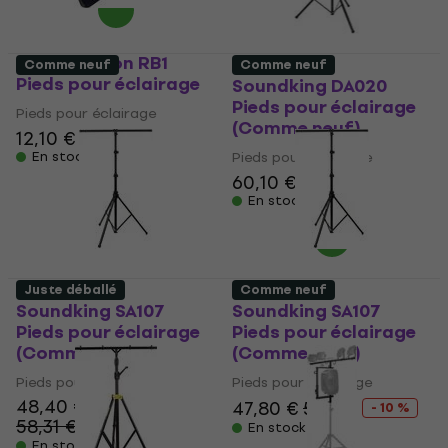
ADJ 3D Vision RB1
Comme neuf
Comme neuf
Pieds pour éclairage
Soundking DA020
Pieds pour éclairage
Pieds pour éclairage
(Comme neuf)
12,10 €
13,30 €
En stock
Pieds pour éclairage
60,10 €
En stock
Juste déballé
Comme neuf
Soundking SA107
Soundking SA107
Pieds pour éclairage
Pieds pour éclairage
(Comme neuf)
(Comme neuf)
Pieds pour éclairage
Pieds pour éclairage
48,40 €
47,80 €
53 €
- 10 %
58,31 €
- 17 %
En stock
En stock