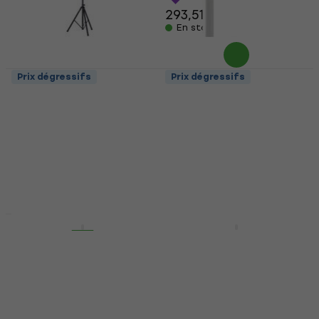
293,51 €
En stock
Prix dégressifs
Prix dégressifs
Stagg LIS-A2022BK
Stagg SCL-LIGHT1
Pieds pour éclairage
Pieds pour éclairage
Pieds pour éclairage
Pieds pour éclairage
4,7
/5
4,8
/5
10,70 €
72,83 €
avec le code
En stock
MUZMUZ-25
98,90 €
En stock
HAPPY HOUR
Prix dégressifs
DNA Totem Pieds pour
Gravity LS TB 01 Pieds
éclairage
pour éclairage
Pieds pour éclairage
Pieds pour éclairage
191 €
5
/5
22,30 €
En stock
En stock