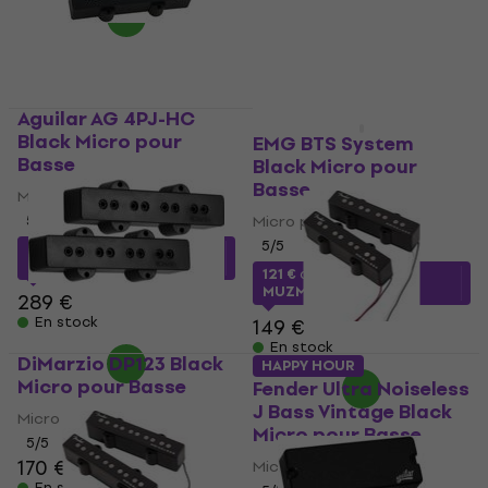
Aguilar AG 4PJ-HC
HAPPY HOUR
Black Micro pour
EMG BTS System
Basse
Black Micro pour
Basse
Micro pour Basse
5
/5
Micro pour Basse
5
/5
260,04 €
avec le code
MUZMUZ-10
121 €
avec le code
MUZMUZ-15
289 €
En stock
149 €
En stock
DiMarzio DP123 Black
HAPPY HOUR
Micro pour Basse
Fender Ultra Noiseless
J Bass Vintage Black
Micro pour Basse
Micro pour Basse
5
/5
170 €
174 €
Micro pour Basse
En stock