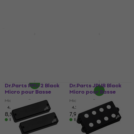
Dr.Parts JPUN Black
EMG Geezer Butler
Micro pour Basse
PHZ Black Micro pour
Basse
Micro pour Basse
Micro pour Basse
4,7
/5
7,99 €
5
/5
En stock
106,09 €
119 €
- 11 %
En stock
Dr.Parts PPU-2 Black
Dr.Parts JPUB Black
Micro pour Basse
Micro pour Basse
Micro pour Basse
Micro pour Basse
4,6
/5
4,2
/5
8,59 €
7,99 €
En stock
En stock