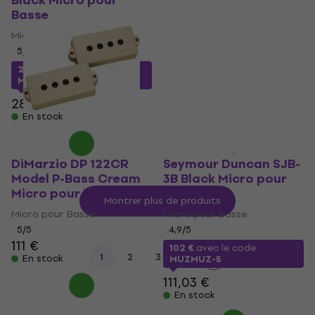
Black Micro pour
Fender Gen 4
Basse
Noiseless Jazz Bass
Set Black Micro pour
Micro pour Basse
Basse
5
/5
Micro pour Basse
226,07 €
avec le code
MUZMUZ-20
5
/5
193 €
289 €
En stock
En stock
DiMarzio DP 122CR
Seymour Duncan SJB-
Model P-Bass Cream
3B Black Micro pour
Micro pour Basse
Basse
Montrer plus de produits
Micro pour Basse
Micro pour Basse
5
/5
4,9
/5
111 €
102 €
avec le code
...
1
2
3
5
En stock
MUZMUZ-5
111,03 €
En stock