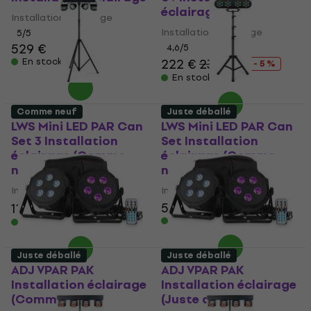
éclairage
Installation éclairage
Installation éclairage
5
/5
529 €
4,6
/5
En stock
222 €
233 €
- 5 %
En stock
Comme neuf
Juste déballé
LWS Mini LED PAR Can
LWS Mini LED PAR Can
Set 3 Installation
Set Installation
éclairage (Comme
éclairage (Comme
neuf)
neuf)
Installation éclairage
Installation éclairage
52,20 €
110 €
117,81 €
- 7 %
En stock
En stock
Juste déballé
Juste déballé
ADJ VPAR PAK
ADJ VPAR PAK
Installation éclairage
Installation éclairage
(Comme neuf)
(Juste déballé)