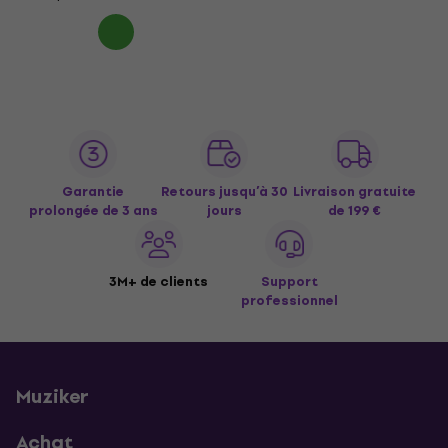
Garantie
Retours jusqu’à 30
Livraison gratuite
prolongée de 3 ans
jours
de 199 €
3M+ de clients
Support
professionnel
Muziker
Achat