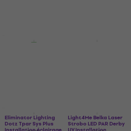
158 €
55,37 €
avec le code
MUZMUZ-5
En stock
58,90 €
En stock
HAPPY HOUR
Promotion
Eurolite LED KLS Laser
Light4Me MT BAR 2
Bar Next FX Light Set
Installation éclairage
Installation éclairage
Installation éclairage
Installation éclairage
5
/5
349 €
5
/5
425 €
444 €
En stock
- 4 %
En stock
Comme neuf
Comme neuf
Eliminator Lighting
Light4Me Belka Laser
Dotz Tpar Sys Plus
Strobo LED PAR Derby
Installation éclairage
UV Installation