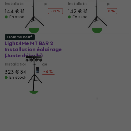
Installation éclairage
Installation éclairage
144 €
156,42 €
142 €
150 €
- 8 %
- 5 %
En stock
En stock
Comme neuf
Light4Me MT BAR 2
Light4Me MT BAR 2
Installation éclairage
Installation éclairage
(Juste déballé)
(Juste déballé)
Installation éclairage
Installation éclairage
323 €
343 €
323 €
343 €
- 6 %
- 6 %
En stock
En stock
LWS Mini LED PAR Can
Set 2 Installation
Light4Me PARTY BAR 1
éclairage
PAR-FLOWER
Installation éclairage
Installation éclairage
(Comme neuf)
4,5
/5