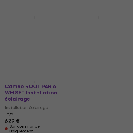
fournisseur
Sur commande
uniquement
Cameo ROOT PAR 4
ADJ Saber Bar 6
WH SET Installation
Installation éclairage
éclairage
Installation éclairage
Installation éclairage
699 €
482 €
Sur commande
uniquement
Sur commande
uniquement
Cameo ROOT PAR 6
WH SET Installation
éclairage
Installation éclairage
5
/5
629 €
Sur commande
uniquement