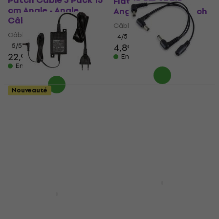
Patch Cable 3 Pack 15
Flat 15 cm Angle -
cm Angle - Angle
Angle Câble de patch
Câble de patch
Câble de patch
Câble de patch
4
/5
5
/5
4,89 €
22,90 €
24 €
En stock
En stock
Warwick RCL 30600
Nouveauté
DC3 20 cm Câble
Shure PS24E
d'alimentation
Adaptateur
d'alimentation
Câble d'alimentation
Adaptateur d'alimentation
4,7
/5
1,79 €
5
/5
En stock
35 €
En stock
Dunlop MXR M237
Adaptateur
Revoltage AEUUK2025
d'alimentation
Adaptateur