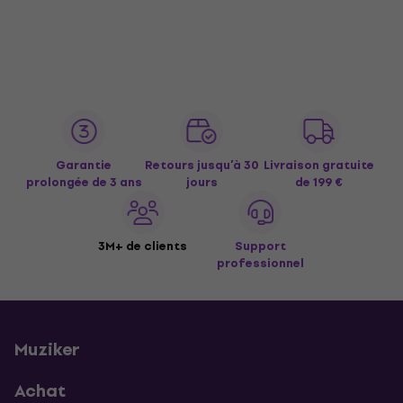
Garantie
Retours jusqu’à 30
Livraison gratuite
prolongée de 3 ans
jours
de 199 €
3M+ de clients
Support
professionnel
Muziker
Achat