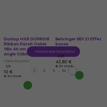
d'alimentation
Adaptateur d'alimentation
Adaptateur d'alimentation
4,5
/5
111 €
5,99 €
En stock
En stock
Dunlop MXR DCPR018
Behringer BDI 21 Effet
Ribbon Patch Cable
basse
18in 46 cm Angle -
Effet basse
Montrer plus de produits
Angle Câble de patch
4,1
/5
Câble de patch
43,80 €
En stock
5
/5
...
1
2
3
22
10 €
En stock