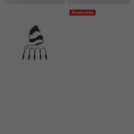
Promotion
RockPower NT 50 EU
Adaptateur
Revoltage GPE006D
d'alimentation
9V 0.5A Adaptateur
d'alimentation
Adaptateur d'alimentation
4,6
/5
Adaptateur d'alimentation
11,90 €
4,8
/5
En stock
6,69 €
8,09 €
- 17 %
En stock