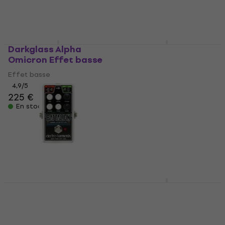
En stock
Darkglass Alpha
Markbass Mark
Omicron Effet basse
Vintage Pre Effet
basse
Effet basse
Effet basse
4,9
/5
225 €
4,7
/5
En stock
374,36 €
avec le code
MUZMUZ-5
399 €
En stock
Electro Harmonix
L.R. Baggs Stadium DI
Nano Battalion Bass
Effet basse
Preamp & Overdrive
Effet basse
Effet basse