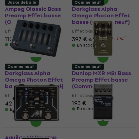
Juste déballé
Comme neuf
Ampeg Classic Bass
Darkglass Alpha
Preamp Effet basse
Omega Photon Effet
(Comme neuf)
basse (Comme neuf)
Effet basse
Effet basse
110 €
116,82 €
397 €
426 €
- 7 %
En stock
En stock
Comme neuf
Comme neuf
Darkglass Alpha
Dunlop MXR M81 Bass
Omega Photon Effet
Preamp Effet basse
basse (Juste déballé)
(Comme neuf)
Effet basse
Effet basse
193 €
423 €
454 €
- 7 %
En stock
En stock
Aguilar AG Preamp
Boss BB-1X Effet