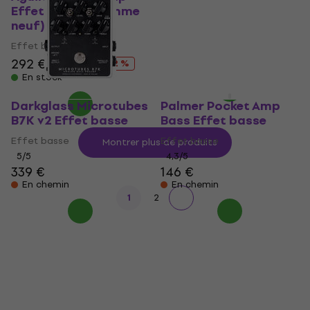
Effet basse (Comme
basse (Comme neuf)
neuf)
Effet basse
Effet basse
163 €
175,23 €
- 7 %
292 €
333 €
En stock
- 12 %
En stock
Darkglass Microtubes
Palmer Pocket Amp
B7K v2 Effet basse
Bass Effet basse
Effet basse
Effet basse
Montrer plus de produits
5
/5
4,3
/5
339 €
146 €
En chemin
En chemin
1
2