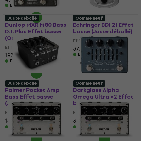
En stock
Juste déballé
Comme neuf
Dunlop MXR M80 Bass
Behringer BDI 21 Effet
D.I. Plus Effet basse
basse (Juste déballé)
(Comme neuf)
Effet basse
Effet basse
37,10 €
39 €
193 €
En stock
En stock
Juste déballé
Comme neuf
Palmer Pocket Amp
Darkglass Alpha
Bass Effet basse
Omega Ultra v2 Effet
(Juste déballé)
basse (Comme neuf)
Effet basse
Effet basse
132 €
179 €
356 €
391 €
- 26 %
- 9 %
En stock
En stock