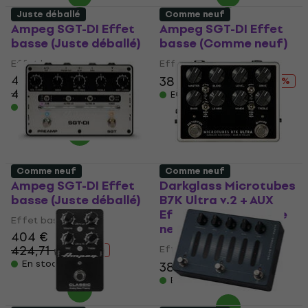
Juste déballé
Comme neuf
Ampeg SGT-DI Effet
Ampeg SGT-DI Effet
basse (Juste déballé)
basse (Comme neuf)
Effet basse
Effet basse
404 €
387 €
424,71 €
- 9 %
424,71 €
- 5 %
En stock
En stock
Comme neuf
Comme neuf
Ampeg SGT-DI Effet
Darkglass Microtubes
basse (Juste déballé)
B7K Ultra v.2 + AUX
Effet basse (Comme
Effet basse
neuf)
404 €
424,71 €
Effet basse
- 5 %
En stock
388 €
406 €
- 4 %
En stock