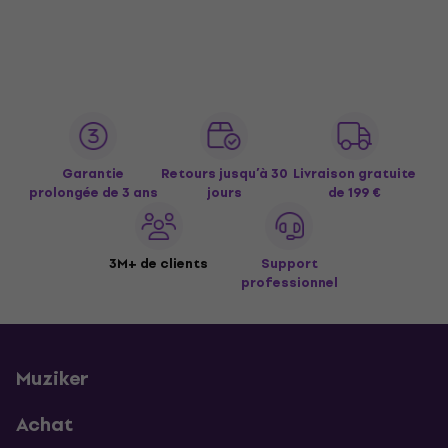
Garantie
Retours jusqu’à 30
Livraison gratuite
prolongée de 3 ans
jours
de 199 €
3M+ de clients
Support
professionnel
Muziker
Achat