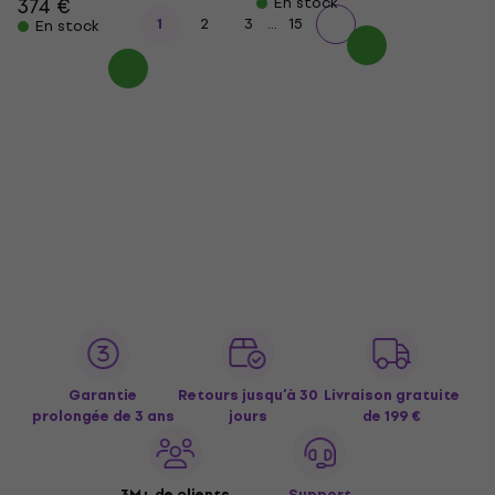
374 €
En stock
...
1
2
3
15
En stock
Garantie
Retours jusqu’à 30
Livraison gratuite
prolongée de 3 ans
jours
de 199 €
3M+ de clients
Support