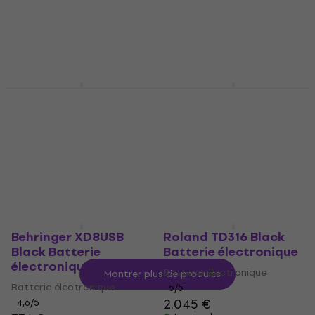
Batterie électronique
5
/5
581 €
360,83 €
avec le code
En stock
MUZMUZ-5
399 €
En stock
Roland TD-02KV White
Roland TD-07KV Black
Batterie électronique
Batterie électronique
Batterie électronique
Batterie électronique
5
/5
4,9
/5
511 €
1.139 €
En stock
En stock
Behringer XD8USB
Roland TD316 Black
Black Batterie
Batterie électronique
électronique
Batterie électronique
Montrer plus de produits
Batterie électronique
5
/5
2.045 €
4,6
/5