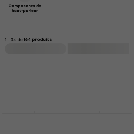
Composants de
haut-parleur
1 - 34 de
164 produits
Filtrer
Revoltage RV-G212
Headrush FRFR-GO
Baffle Guitare
Baffle Guitare
Baffle Guitare
Baffle Guitare