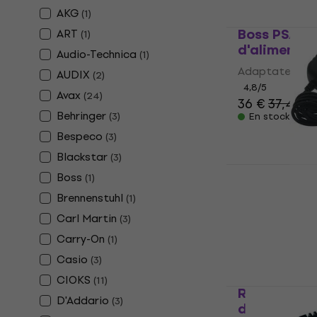
AKG
(
1
)
Boss PSA 2
ART
(
1
)
d'alimentat
Audio-Technica
(
1
)
Adaptateur d'
AUDIX
(
2
)
4,8
/5
Avax
(
24
)
36 €
37,40 €
Behringer
(
3
)
En stock
Bespeco
(
3
)
Blackstar
(
3
)
RockPower 
Boss
(
1
)
Adaptateur
Brennenstuhl
(
1
)
Adaptateur d'
Carl Martin
(
3
)
4,5
/5
Carry-On
8,89 €
9,90 
(
1
)
En stock
Casio
(
3
)
CIOKS
(
11
)
RockPower 
D'Addario
(
3
)
d'alimentat