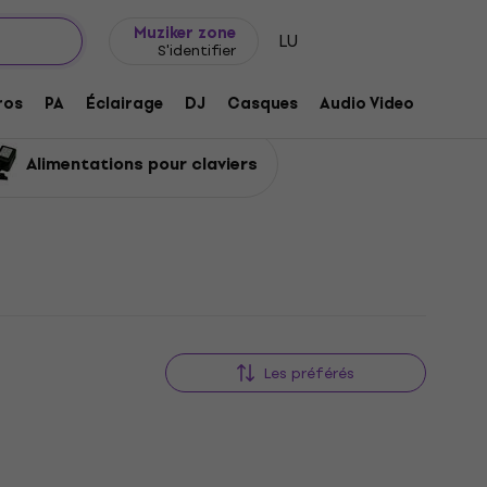
Idée de cadeau
FAQ
Muziker Blog
Muziker zone
LU
S'identifier
ros
PA
Éclairage
DJ
Casques
Audio Video
Acces
Alimentations pour claviers
Les préférés