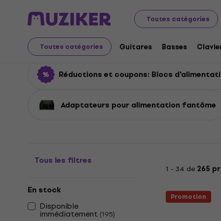
Instruments de musique
Accessoires
Blocs d'aliment
Toutes catégories
Blocs d'alimentation
Guitares
Basses
Clavie
Toutes catégories
Réductions et coupons: Blocs d'alimentat
Adaptateurs pour alimentation fantôme
Tous les filtres
1 - 34 de
265 pr
En stock
Promotion
Disponible
immédiatement
(
195
)