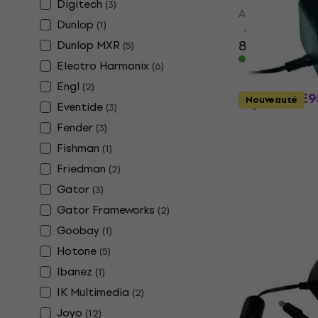
Digitech
(
3
)
Adaptateur d'
Dunlop
(
1
)
4,5
/5
8,39 €
Dunlop MXR
(
5
)
En stock
Electro Harmonix
(
6
)
Engl
(
2
)
Casio ADE
Nouveauté
Eventide
(
3
)
Adaptateur
Fender
(
3
)
Adaptateur d'
Fishman
(
1
)
4,8
/5
17 €
Friedman
(
2
)
En stock
Gator
(
3
)
Gator Frameworks
(
2
)
Goobay
(
1
)
Hotone
(
5
)
CIOKS DC7 
d'alimentat
Ibanez
(
1
)
IK Multimedia
(
2
)
Adaptateur d'
5
/5
Joyo
(
12
)