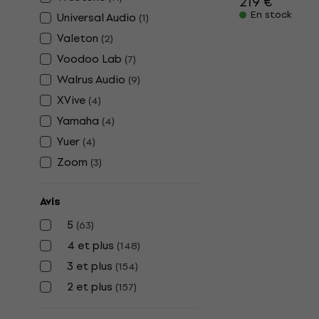
219 €
En stock
Universal Audio
(
1
)
Valeton
(
2
)
Voodoo Lab
(
7
)
Walrus Audio
(
9
)
XVive
(
4
)
Yamaha
(
4
)
Yuer
(
4
)
Zoom
(
3
)
Avis
5
(
63
)
4 et plus
(
148
)
3 et plus
(
154
)
2 et plus
(
157
)