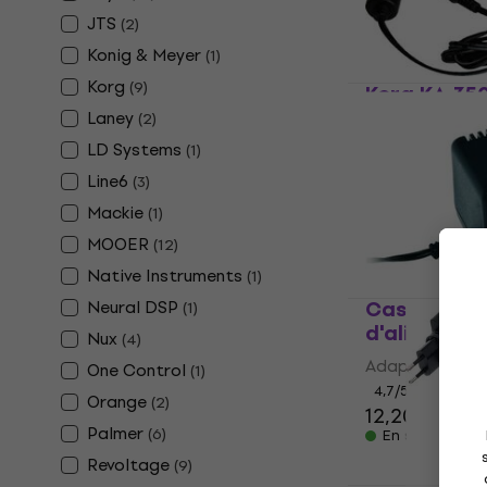
288 €
JTS
(
2
)
En stock
Konig & Meyer
(
1
)
Korg
(
9
)
Korg KA-35
d'alimentat
Laney
(
2
)
LD Systems
Adaptateur d'
(
1
)
4,8
/5
Line6
(
3
)
38 €
Mackie
(
1
)
En stock
MOOER
(
12
)
Native Instruments
(
1
)
Casio AD5S
Neural DSP
(
1
)
d'alimentat
Nux
(
4
)
Adaptateur d'
One Control
(
1
)
4,7
/5
Orange
(
2
)
12,20 €
12,8
Palmer
(
6
)
En stock
Revoltage
(
9
)