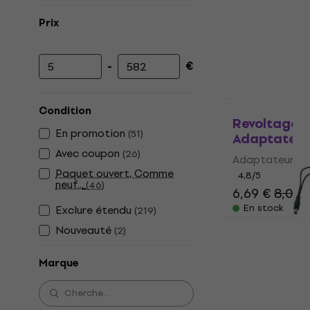
Prix
-
€
Prix minimum
Prix maximum
Condition
Revoltage 
En promotion
(
51
)
Adaptateur
Avec coupon
(
26
)
Adaptateur d'
Paquet ouvert, Comme
4,8
/5
neuf...
(
46
)
6,69 €
8,09 
En stock
Exclure étendu
(
219
)
RockPower 
Nouveauté
(
2
)
Adaptateur
Adaptateur d'
Marque
4,6
/5
11,90 €
En stock