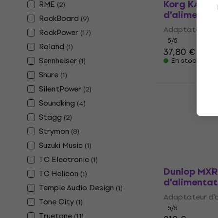
Korg KA-43
RME
(
2
)
d'alimentat
RockBoard
(
9
)
Adaptateur d'
RockPower
(
17
)
5
/5
Roland
(
1
)
37,80 €
Sennheiser
(
1
)
En stock
Shure
(
1
)
XVive P1 Po
SilentPower
(
2
)
fantôme
Soundking
(
4
)
Adaptateur f
Stagg
(
2
)
5
/5
Strymon
(
8
)
55 €
58,30 €
Suzuki Music
En stock
(
1
)
TC Electronic
(
1
)
Dunlop MXR
TC Helicon
(
1
)
d'alimentat
Temple Audio Design
(
1
)
Adaptateur d'
Tone City
(
1
)
5
/5
Truetone
(
11
)