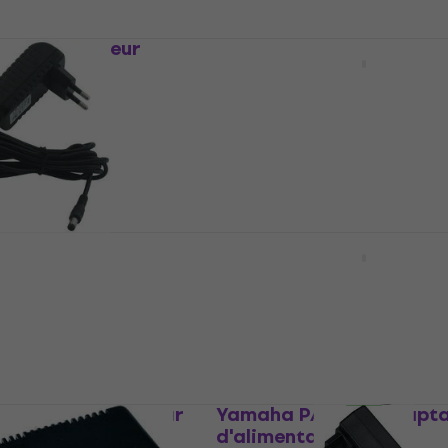
30S Adaptateur
Zoom AD-16 Adaptateur
ion
d'alimentation
alimentation
Adaptateur d'alimentation
4,9
/5
20,50 €
En stock
NT-5-EU
Revoltage Power Statio
 d'alimentation
Powerbank Adaptateur
d'alimentation
alimentation
Adaptateur d'alimentation
€
5
/5
39,90 €
En stock
NT-1-EU Adaptateur
Yamaha PA 130 B Adapt
ion
d'alimentation