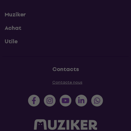
Muziker
Achat
Utile
Contacts
Contacte nous