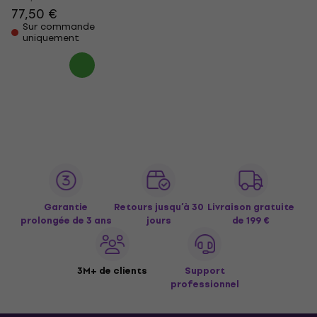
77,50 €
Sur commande
uniquement
Garantie
Retours jusqu’à 30
Livraison gratuite
prolongée de 3 ans
jours
de 199 €
3M+ de clients
Support
professionnel