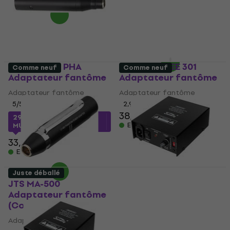
119,68 €
avec le code
MUZMUZ-10
139 €
En stock
LD Systems PHA
Soundking EE 301
Comme neuf
Comme neuf
Adaptateur fantôme
Adaptateur fantôme
Adaptateur fantôme
Adaptateur fantôme
5
/5
2,9
/5
38,20 €
29 €
avec le code
En stock
MUZMUZ-10
33,90 €
En stock
Juste déballé
JTS MA-500
Soundking EE 302
Adaptateur fantôme
Adaptateur fantôme
(Comme neuf)
(Comme neuf)
Adaptateur fantôme
Adaptateur fantôme