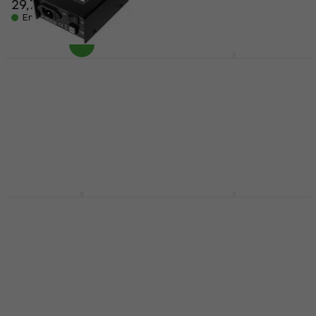
29,70 €
31,10 €
39,60 €
En stock
En stock
Behringer PS400
Adaptateur fantôme
Soundking EE 301
Adaptateur fantôme
Adaptateur fantôme
(Juste déballé)
4,8
/5
24,60 €
25,80 €
Adaptateur fantôme
En chemin
33 €
35,90 €
En stock
Mackie M48
Bespeco PHP20
Adaptateur fantôme
Adaptateur fantôme
Adaptateur fantôme
Adaptateur fantôme
4,7
/5
4
/5
60,10 €
95 €
En chemin
Sur commande
uniquement