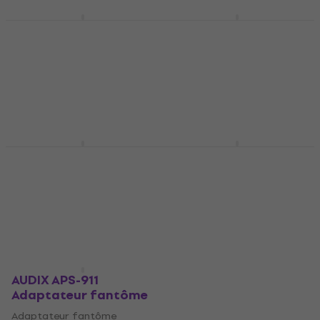
AUDIX APS-910
ART Phantom II Pro
Adaptateur fantôme
Adaptateur fantôme
Adaptateur fantôme
Adaptateur fantôme
3
/5
5
/5
48 €
48,80 €
99 €
Sur commande
En stock chez le
uniquement
fournisseur
Palmer PAN 48
AKG C480 B ULS
Adaptateur fantôme
Adaptateur fantôme
Adaptateur fantôme
Adaptateur fantôme
162 €
581 €
Sur commande
Sur commande
uniquement
uniquement
AUDIX APS-911
Adaptateur fantôme
Adaptateur fantôme