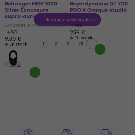
Behringer HPM 1000
Beyerdynamic DT 700
Silver Écouteurs
PRO X Casque studio
supra-auriculaires
Casque studio
Montrer plus de produits
Écouteurs supra-auriculaires
4,9
/5
239 €
4,5
/5
9,30 €
En stock
...
1
2
3
22
En stock