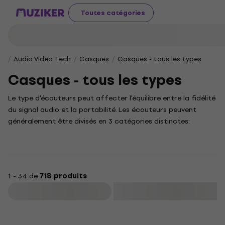
Toutes catégories
Audio Video Tech
Casques
Casques - tous les types
Casques - tous les types
Le type d'écouteurs peut affecter l'équilibre entre la fidélité
du signal audio et la portabilité. Les écouteurs peuvent
généralement être divisés en 3 catégories distinctes:
circumaural (sur l'oreille), supraaural (sur l'oreille), intraaural
(intra-auriculaire) avec une conception à dos ouvert ou
fermé. Alors, quel type d'écouteurs choisissez-vous?
J'essaierai de t'aider. Par exemple, tu pourras simplement
1 - 34 de
718 produits
écouter de la musique ou des podcasts avec des écouteurs
filaires. Si le câble te gêne, passe au sans fil. Ou tu peux
Filtrer
choisir les écouteurs appropriés pour votre écoute intra-
auriculaire lorsque vous êtes sur scène. Pour mixer de la