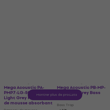
Mousse d'isolation
Fiberstandard120
d'enceinte
Black Panneau de bois
absorbant
Mousse d'isolation d'enceinte
Panneau de bois absorbant
4,7
/5
10,90 €
4,9
/5
En stock
84 €
101 €
- 17 %
En stock
Mega Acoustic PA-
Mega Acoustic PB-MP-
PMP7-LG-50x50x7
1 60 Light Grey Bass
Montrer plus de produits
Light Grey Panneau
Trap
de mousse absorbant
Bass Trap