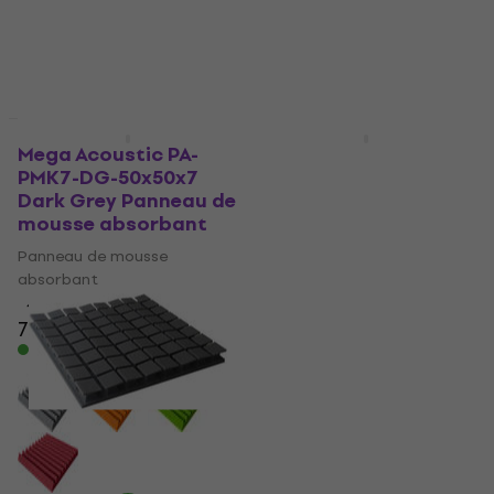
Prix dégressifs
Prix dégressifs
Mega Acoustic PA-
Veles-X Acoustic Self-
PMK7-DG-50x50x7
Adhesive Wedges 50 x
Dark Grey Panneau de
50 x 5 cm - MVSS 302
mousse absorbant
Anthracite Panneau
de mousse absorbant
Panneau de mousse
absorbant
Panneau de mousse
absorbant
4,8
/5
7,09 €
4,8
/5
12,50 €
En stock
En stock