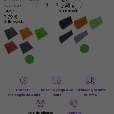
Panneau de mousse
4,7
/5
...
1
2
3
28
absorbant
13,90 €
En stock
4,8
/5
7,79 €
En stock
Garantie
Retours jusqu’à 30
Livraison gratuite
prolongée de 3 ans
jours
de 199 €
3M+ de clients
Support