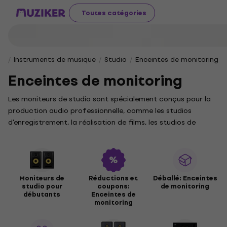
Toutes catégories
Instruments de musique
Studio
Enceintes de monitoring
Enceintes de monitoring
Les moniteurs de studio sont spécialement conçus pour la
production audio professionnelle, comme les studios
d'enregistrement, la réalisation de films, les studios de
télévision, les studios de radio, où un son précis est
important. Ils sont conçus pour produire un son
relativement plat, c'est-à-dire qu'ils ne sont pas faits pour
sonner correctement, ils sont faits pour reproduire la
Moniteurs de
Réductions et
Déballé: Enceintes
source audio d'une manière non colorée, transparente et
studio pour
coupons:
de monitoring
naturelle.
débutants
Enceintes de
monitoring