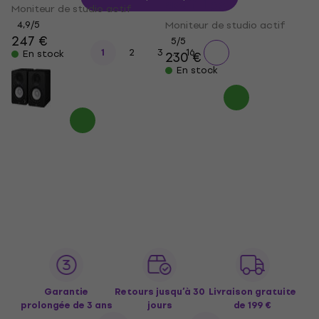
actif 1 pc
Moniteur de studio actif
4,9
/5
Moniteur de studio actif
247 €
5
/5
...
1
2
3
16
En stock
230 €
En stock
Garantie
Retours jusqu’à 30
Livraison gratuite
prolongée de 3 ans
jours
de 199 €