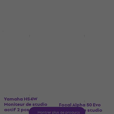
226 €
127,77 €
avec le code
En stock
MUZMUZ-25
179 €
En stock
Prix dégressifs
Yamaha HS 7 MP
KRK RP5 G5 Moniteur
Moniteur de studio
de studio actif 1 pc
actif 2 pcs
Moniteur de studio actif
Moniteur de studio actif
5
/5
145 €
159 €
4,8
/5
- 9 %
466 €
514 €
En stock
- 9 %
En stock
Yamaha HS4W
Moniteur de studio
Focal Alpha 50 Evo
actif 2 pcs
Moniteur de studio
Montrer plus de produits