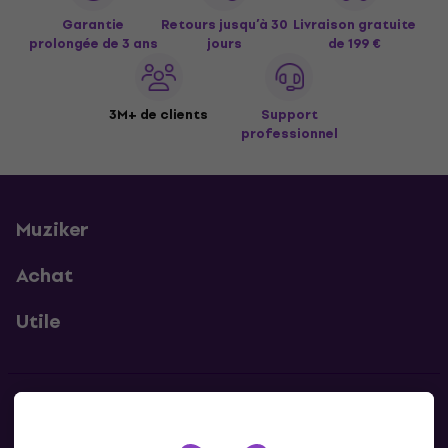
Garantie
Retours jusqu’à 30
Livraison gratuite
prolongée de 3 ans
jours
de 199 €
3M+ de clients
Support
professionnel
Muziker
Achat
Utile
Contacts