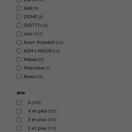
Pâte polymère
DAS
(
9
)
4,19 €
DOMS
(
5
)
En stock
GIOTTO
(
4
)
Jovi
(
107
)
Knorr Prandell
(
23
)
Nouveauté
Cernit Doll
KOH-I-NOOR
(
12
)
White 56 g
Pébéo
(
5
)
Pâte polymère
Plastiline
(
7
)
5
/5
Rosa
(
33
)
3,19 €
En stock
Avis
5
(
105
)
4 et plus
(
151
)
3 et plus
(
151
)
Cernit Doll
2 et plus
(
151
)