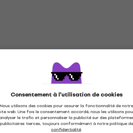
llow 56 g
Pâte polymère
5
/5
12,27 €
avec le code
MUZMUZ-10
14 €
En stock
Cernit Polymer Liquid C
Prix dégressifs
Pâte polymère Transluc
ml
mer Clay
 Translucent
Pâte polymère
Consentement à l'utilisation de cookies
5
/5
5,59 €
Nous utilisons des cookies pour assurer la fonctionnalité de notr
En stock
site web. Une fois le consentement accordé, nous les utilisons pou
analyser le trafic et personnaliser la publicité sur des plateforme
publicitaires tierces, toujours conformément à notre politique d
confidentialité
.