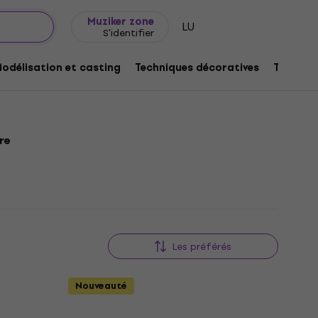
Idée de cadeau
FAQ
Muziker Blog
Muziker zone
LU
S'identifier
odélisation et casting
Techniques décoratives
Techniq
re
Les préférés
Nouveauté