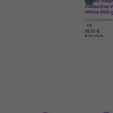
Cernit Poly
Collection 
White 500 
Pâte polymère
5
/5
18,10 €
En stock