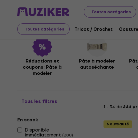
L'art
Modélisation et casting
Pâte à modeler
Toutes catégories
Pâte à modeler
Tricot / Crochet
Couture
Toutes catégories
Réductions et
Pâte à modeler
Pât
coupons: Pâte à
autoséchante
modeler
Tous les filtres
1 - 34 de
333 pr
En stock
Nouveauté
Disponible
immédiatement
(
280
)