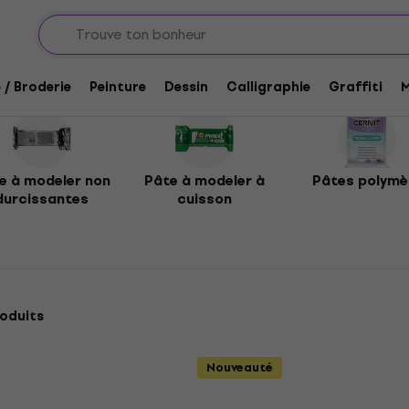
 / Broderie
Peinture
Dessin
Calligraphie
Graffiti
M
e à modeler non
Pâte à modeler à
Pâtes polymè
durcissantes
cuisson
oduits
Nouveauté