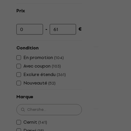
Prix
-
€
Prix minimum
Prix maximum
Condition
Nouveauté
Cernit Tran
En promotion
(
104
)
polymère Le
Avec coupon
(
103
)
Pâte polymère
Exclure étendu
(
361
)
3,29 €
Nouveauté
(
52
)
En stock
Marque
Nouveauté
Cernit Tran
Cernit
(
141
)
polymère Pi
Darwi
(
15
)