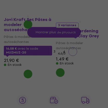
MUZMUZ-10
5,39 €
En stock
Jovi Kraft Set Pâtes à
modeler
3 variantes
autoséchantes Miroir
Jovi Self-Hardening
Montrer plus de produits
Modelling Clay Grey
Pâtes à modeler
autoséchantes
Pâtes à modeler
autoséchantes
16,58 €
avec le code
1
2
3
4
MUZMUZ-20
4,6
/5
1,49 €
21,90 €
En stock
En stock