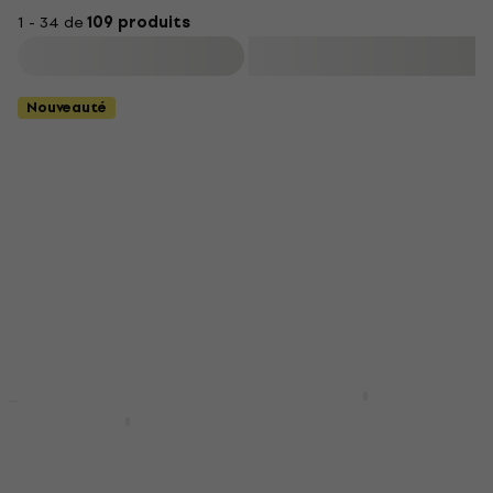
1 - 34 de
109 produits
Filtrer
Nouveauté
Cernit Polymer Clay
Kit Pâte polymère
Darwi Modeling Set
Basic 12 x 25 g
Pâtes à modeler
autoséchantes
Pâte polymère