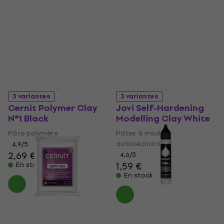
MUZMUZ-10
4
/5
26,14 €
avec le code
14 €
MUZMUZ-20
En stock
33,90 €
En stock
Prix dégressifs
3 variantes
3 variantes
Cernit Polymer Clay
Jovi Self-Hardening
N°1 Black
Modelling Clay White
Pâte polymère
Pâtes à modeler
autoséchantes
4,9
/5
2,69 €
4,6
/5
1,59 €
En stock
En stock