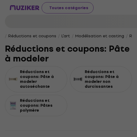
Toutes catégories
Réductions et coupons
L'art
Modélisation et casting
Réd
Réductions et coupons: Pâte
à modeler
Réductions et
Réductions et
coupons: Pâte à
coupons: Pâte à
modeler
modeler non
autoséchante
durcissantes
Réductions et
coupons: Pâtes
polymère