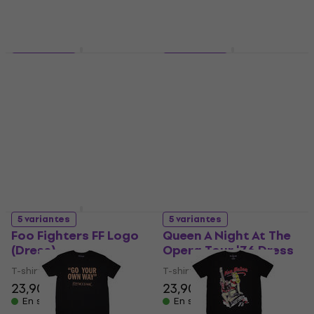
5 variantes
5 variantes
Queen Classic Crest
Billie Eilish HMHAS
Dress
Tracklist (Back Print)
T-shirt
T-shirt
23,90 €
24,90 €
23,90 €
24,90 €
En stock
En stock
5 variantes
5 variantes
Foo Fighters FF Logo
Queen A Night At The
(Dress)
Opera Tour '76 Dress
T-shirt
T-shirt
23,90 €
24,90 €
23,90 €
24,90 €
En stock
En stock