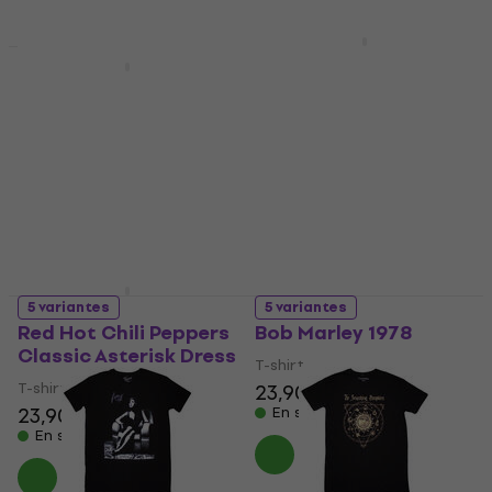
5 variantes
The Rolling Stones Ya
5 variantes
Gotta Roll Exile (Back
The Cure Boys Don't
Print Dress)
Cry Black & White
T-shirt
T-shirt
23,90 €
24,90 €
20,10 €
24,90 €
En stock
- 19 %
En stock
5 variantes
5 variantes
Red Hot Chili Peppers
Bob Marley 1978
Classic Asterisk Dress
T-shirt
T-shirt
23,90 €
24,90 €
23,90 €
24,90 €
En stock
En stock