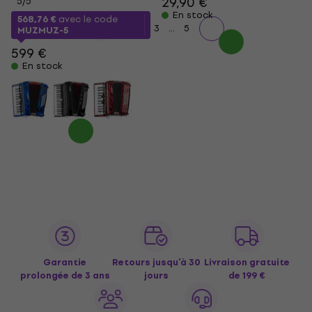
29,90 €
5
/5
En stock
568,76 €
avec le code
...
1
2
3
5
MUZMUZ-5
599 €
En stock
Garantie
Retours jusqu’à 30
Livraison gratuite
prolongée de 3 ans
jours
de 199 €