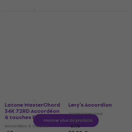
Latone MasterChord
37K 96BL Accordéon à
GEWA 766080
touches Blue
Accessoires pour
Accordéon à touches
accordéons
5
/5
4,3
/5
700 €
20,30 €
25,90 €
En stock
- 22 %
En stock
Latone MasterChord
Levy's Accordion
34K 72RD Accordéon
Accessoires pour
à touches Red
accordéons
Montrer plus de produits
Accordéon à touches
3,7
/5