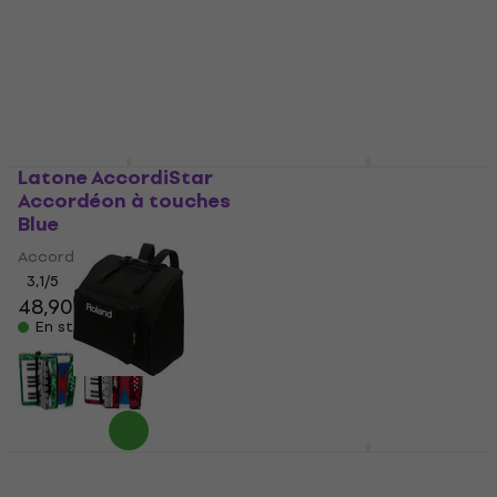
48,90 €
En stock
En stock
Latone AccordiStar
Roland FR-1x
Accordéon à touches
Accordéons
Blue
numériques Black
Accordéon à touches
Accordéons numériques
3,1
/5
4,6
/5
48,90 €
1.699 €
En stock
En stock
Roland BAG-FR3 Sac
Latone MasterChord
pour accordéons
26K 48B Accordéon à