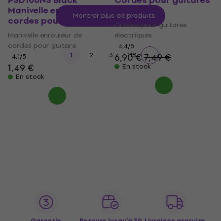
PSD100NS Black
Cordes pour guitares
Manivelle enrouleur de
électriques
Montrer plus de produits
cordes pour guitare
Cordes pour guitares
Manivelle enrouleur de
électriques
cordes pour guitare
4,4
/5
...
1
2
3
118
6,90 €
7,49 €
4,1
/5
1,49 €
En stock
En stock
Garantie
Retours jusqu’à 30
Livraison gratuite