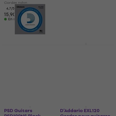
Cordes pour guitares
Cordes nylon
électriques
4,7
/5
15,90 €
4,8
/5
5,90 €
5,99 €
En stock
En stock
D'Addario NYXL1046
Cordes pour guitares
D'Addario PL010
électriques
Corde de guitare
électrique à l'unité
Cordes pour guitares
électriques
Corde de guitare électrique
à l'unité
4,7
/5
13,90 €
4,8
/5
En stock
1,39 €
En stock
PSD Guitars
D'Addario EXL120