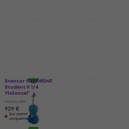
Sur commande
uniquement
uniquement
Stentor SR1102F2
Stentor SR1590A
Student I 1/4
Handmade ProSeries
Violoncelle
''Messina'' 4/4
Violoncelle
Violoncelle
Violoncelle
5
/5
599 €
2.499 €
Sur commande
Sur commande
uniquement
uniquement
Stentor SR1108SNF
Stentor SR1586E
Student II 1/4
Conservatoire 1/2
Violoncelle
Violoncelle
Violoncelle
Violoncelle
929 €
1.399 €
Sur commande
Sur commande
uniquement
uniquement