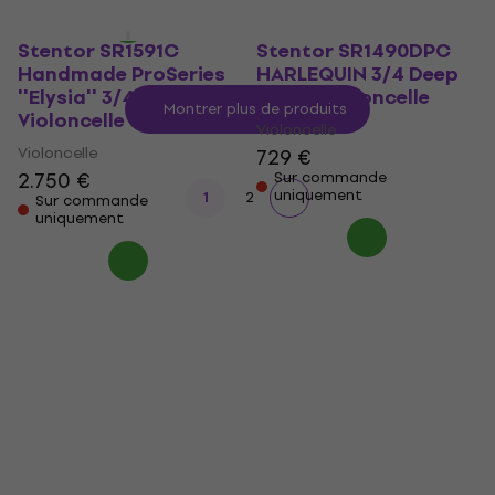
Stentor SR1591C
Stentor SR1490DPC
Handmade ProSeries
HARLEQUIN 3/4 Deep
''Elysia'' 3/4
Purple Violoncelle
Montrer plus de produits
Violoncelle
Violoncelle
Violoncelle
729 €
2.750 €
Sur commande
uniquement
1
2
Sur commande
uniquement