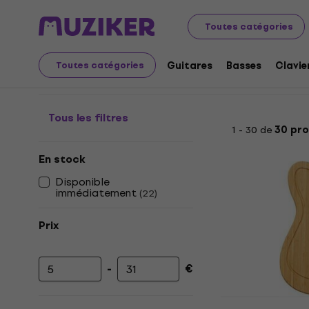
Merch
Produits musicaux
Cadeaux pour les musicien
Toutes catégories
Cadeaux pour les musi
Guitares
Basses
Clavie
Toutes catégories
Tous les filtres
1 - 30 de
30 pro
En stock
Disponible
immédiatement
(
22
)
Prix
-
€
Prix minimum
Prix maximum
Fender Tele