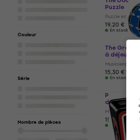
The Doors W
Puzzle
Puzzle et jeux
19,20 €
En stock
Couleur
The Gratef
à déjeuner
Musiciens dans 
15,30 €
15,90
En stock
Série
Pink Floyd 
déjeuner
Musiciens dans 
15,30 €
15,90
Nombre de pièces
En stock