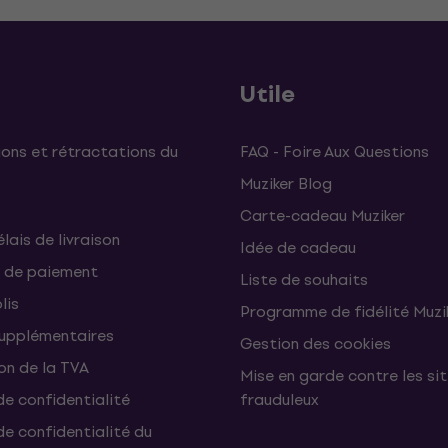
Utile
ons et rétractations du
FAQ - Foire Aux Questions
Muziker Blog
Carte-cadeau Muziker
élais de livraison
Idée de cadeau
 de paiement
Liste de souhaits
lis
Programme de fidélité Muzi
supplémentaires
Gestion des cookies
on de la TVA
Mise en garde contre les si
de confidentialité
frauduleux
de confidentialité du