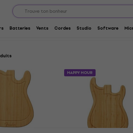
s
ciens
rs
Batteries
Vents
Cordes
Studio
Software
Mic
duits
HAPPY HOUR
caster Planches à