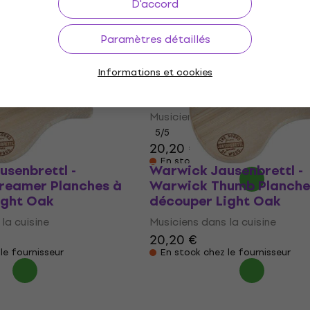
D'accord
Paramètres détaillés
Boîte à déjeuner
Warwick Jausenbrettl -
Acoustic Dreadnought
la cuisine
Informations et cookies
Planches à découper Li
Oak
Musiciens dans la cuisine
5
/5
20,20 €
En stock chez le fournisseur
senbrettl -
Warwick Jausenbrettl -
reamer Planches à
Warwick Thumb Planche
ight Oak
découper Light Oak
la cuisine
Musiciens dans la cuisine
20,20 €
le fournisseur
En stock chez le fournisseur