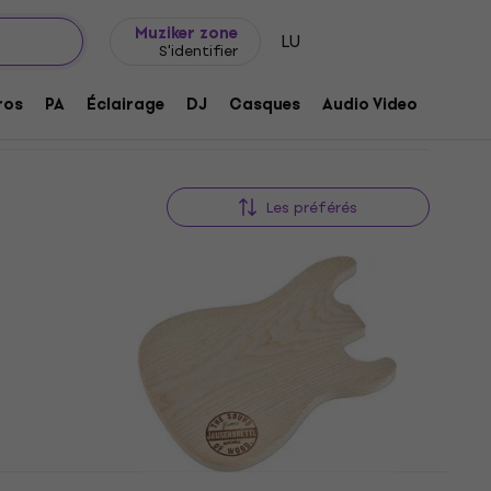
Idée de cadeau
FAQ
Muziker Blog
Muziker zone
LU
S'identifier
ros
PA
Éclairage
DJ
Casques
Audio Video
Acces
Les préférés
Warwick Jausenbrettl - ST-