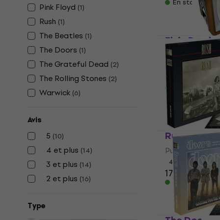
En stock
Pink Floyd
(
1
)
Rush
(
1
)
The Beatles
(
1
)
Elvis Presle
The Doors
déjeuner
(
1
)
The Grateful Dead
(
2
)
Musiciens dans 
15,60 €
15,9
The Rolling Stones
(
2
)
En stock
Warwick
(
6
)
Avis
Rush Perma
5
(
10
)
4 et plus
Puzzle et jeux
(
14
)
4,4
/5
3 et plus
(
14
)
17,20 €
2 et plus
(
16
)
En stock
Type