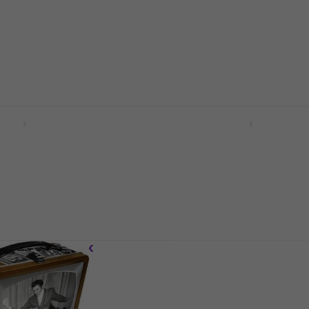
Fender Stratocaster Pl
à découper
la cuisine
Musiciens dans la cuisine
4,9
/5
30 €
31,30 €
En stock
 Drop T Logo
Fender 75th Anniversary
Telecaster Puzzle
ires musicaux
Puzzle et jeux
5
/5
28,10 €
En stock
kout 8oz Flask
Warwick Jausenbrettl - 
Cut Guitar Planches à
ires musicaux
découper Light Oak
Musiciens dans la cuisine