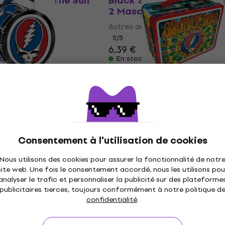
aiting For The Sun
Black Sabbath Red Thun
2 Masque
Autres accessoires musicaux
5
/5
6,39 €
En stock
ul Dead 48357 Boîte
The Grateful Dead 482
Boîte à déjeuner
la cuisine
Musiciens dans la cuisine
 €
15,30 €
15,90 €
En stock
Consentement à l'utilisation de cookies
48355 Boîte à
Fender 1946 Guitars & 
Nous utilisons des cookies pour assurer la fonctionnalité de notr
Coaster Set
site web. Une fois le consentement accordé, nous les utilisons pou
la cuisine
Autres accessoires musicaux
analyser le trafic et personnaliser la publicité sur des plateforme
publicitaires tierces, toujours conformément à notre politique d
 €
5
/5
confidentialité
.
16,90 €
En chemin