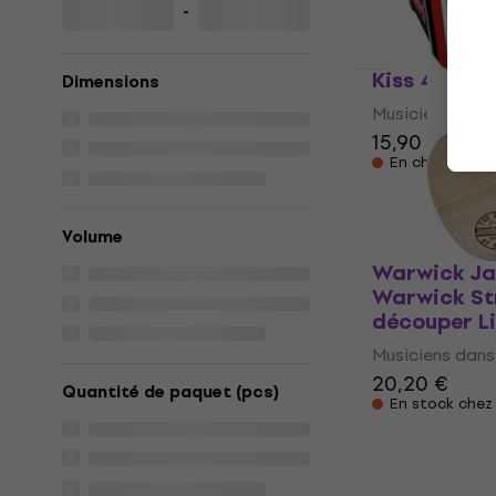
-
Kiss 48271 
Dimensions
Musiciens dans 
15,90 €
En chemin
Volume
Warwick Jau
Warwick St
découper L
Musiciens dans 
20,20 €
Quantité de paquet (pcs)
En stock chez 