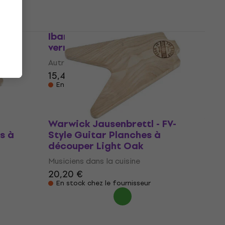
Ibanez ICT10RG Dessous de
verre
ght
Autres accessoires musicaux
15,40 €
15,60 €
En stock chez le fournisseur
Warwick Jausenbrettl - FV-
s à
Style Guitar Planches à
découper Light Oak
Musiciens dans la cuisine
20,20 €
En stock chez le fournisseur