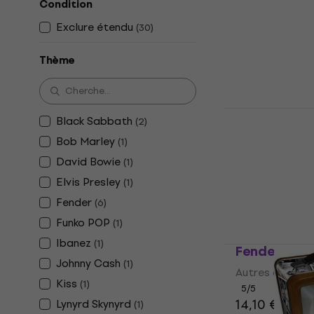
Condition
découper
Exclure étendu
(
30
)
Musiciens dans 
4,4
/5
Thème
30 €
En stock
The Beatles
Black Sabbath
(
2
)
Parapluie
Bob Marley
(
1
)
Autres accesso
David Bowie
(
1
)
5
/5
Elvis Presley
17,20 €
(
1
)
En stock
Fender
(
6
)
Funko POP
(
1
)
Ibanez
(
1
)
Fender Blac
Johnny Cash
(
1
)
Autres accesso
Kiss
(
1
)
5
/5
14,10 €
15 €
Lynyrd Skynyrd
(
1
)