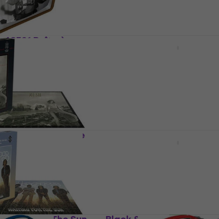
4,7
/5
20,30 €
20,70 €
En stock
y 48321 Boîte à
Black Sabbath Distress
Masque
la cuisine
Autres accessoires musicaux
0 €
5
/5
6,09 €
En stock
nent Waves Puzzle
Funko POP Deluxe Star 
EP9 - Supreme Leader Ky
Figurine de collection
Figurine de collection
5
/5
28,30 €
En stock