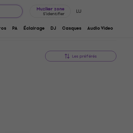
Idée de cadeau
FAQ
Muziker Blog
Muziker zone
LU
S'identifier
ros
PA
Éclairage
DJ
Casques
Audio Video
Acces
Les préférés
Promotion