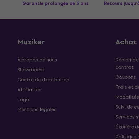
Garantie prolongée de 3 ans
Retours jusqu’
Muziker
Achat
À propos de nous
Réclamati
contrat
Showrooms
Coupons
Centre de distribution
Frais et d
Affiliation
Modalités
Logo
Suivi de co
Mentions légales
Services 
Éxonérati
Politique 