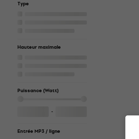
Type
Hauteur maximale
Puissance (Watt)
-
Entrée MP3 / ligne