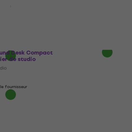
ound Desk Compact
ier de studio
Glorious Sound Desk C
Black Mobilier de studio
udio
(Comme neuf)
Mobilier de studio
le code
MUZMUZ-25
310 €
En stock
ound Desk Compact
ier de studio
udio
le fournisseur