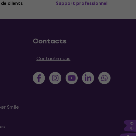
de clients
Support professionnel
Contacts
Contacte nous
ker Smile
tes