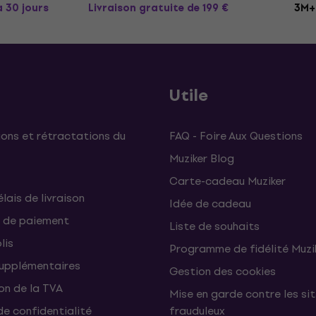
à 30 jours
Livraison gratuite
de 199 €
3M+ 
Utile
ons et rétractations du
FAQ - Foire Aux Questions
Muziker Blog
Carte-cadeau Muziker
élais de livraison
Idée de cadeau
 de paiement
Liste de souhaits
lis
Programme de fidélité Muzi
supplémentaires
Gestion des cookies
on de la TVA
Mise en garde contre les si
de confidentialité
frauduleux