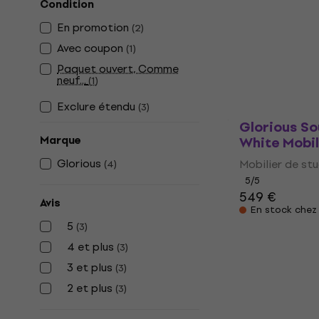
Glorious S
Condition
Black Mobil
En promotion
(
2
)
Mobilier de st
Avec coupon
(
1
)
5
/5
Paquet ouvert, Comme
332,67 €
avec 
neuf...
(
1
)
450 €
Exclure étendu
(
3
)
En stock
Glorious S
Marque
White Mobil
Glorious
Mobilier de st
(
4
)
5
/5
549 €
Avis
En stock chez 
5
(
3
)
4 et plus
(
3
)
3 et plus
(
3
)
2 et plus
(
3
)