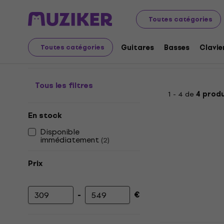
Instruments de musique
Studio
Mobilier de studio
Toutes catégories
Mobilier de studio
Guitares
Basses
Clavie
Toutes catégories
Tous les filtres
1 - 4 de
4 produ
En stock
Disponible
immédiatement
(
2
)
Prix
-
€
Prix minimum
Prix maximum