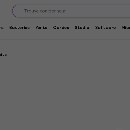
rs
Batteries
Vents
Cordes
Studio
Software
Mic
its
Comme neuf