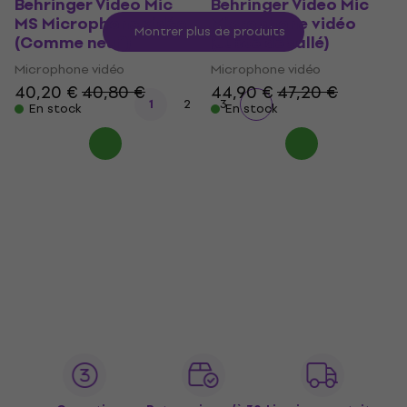
Behringer Video Mic
Behringer Video Mic
MS Microphone vidéo
Microphone vidéo
Montrer plus de produits
(Comme neuf)
(Juste déballé)
Microphone vidéo
Microphone vidéo
40,20 €
40,80 €
44,90 €
47,20 €
1
2
3
En stock
En stock