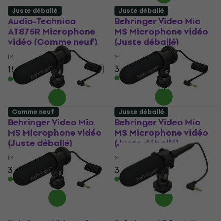
Juste déballé
Juste déballé
Audio-Technica
Behringer Video Mic
AT875R Microphone
MS Microphone vidéo
vidéo (Comme neuf)
(Juste déballé)
Microphone vidéo
Microphone vidéo
38,60 €
42,70 €
158 €
169,29 €
- 7 %
En stock
En stock
Comme neuf
Juste déballé
Behringer Video Mic
Behringer Video Mic
MS Microphone vidéo
MS Microphone vidéo
(Juste déballé)
(Juste déballé)
Microphone vidéo
Microphone vidéo
39,80 €
43,30 €
38,80 €
42,70 €
En stock
En stock