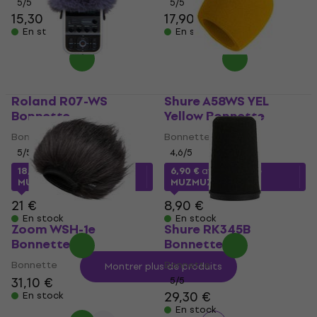
5
/5
5
/5
15,30 €
17,90 €
18,30 €
En stock
En stock
Roland R07-WS
Shure A58WS YEL
Bonnette
Yellow Bonnette
Bonnette
Bonnette
5
/5
4,6
/5
18,70 €
avec le code
6,90 €
avec le code
MUZMUZ-10
MUZMUZ-20
21 €
8,90 €
En stock
En stock
Zoom WSH-1e
Shure RK345B
Bonnette
Bonnette
Bonnette
Bonnette
Montrer plus de produits
31,10 €
5
/5
29,30 €
En stock
En stock