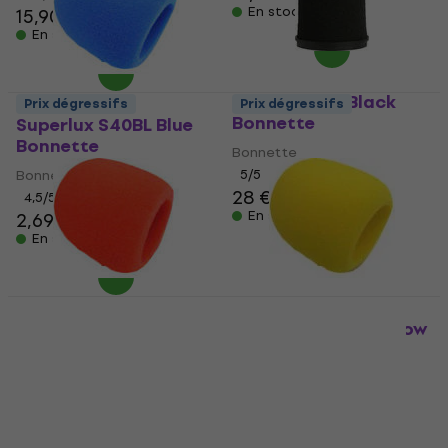
En stock
15,90 €
En stock
Shure RK345 Black
Prix dégressifs
Prix dégressifs
Bonnette
Superlux S40BL Blue
Bonnette
Bonnette
Bonnette
5
/5
28 €
4,5
/5
En stock
2,69 €
En stock
Superlux S40RD Red
Superlux S40YL Yellow
Bonnette
Bonnette
Bonnette
Bonnette
4,5
/5
4,5
/5
2,69 €
1,49 €
1,59 €
En stock
En stock