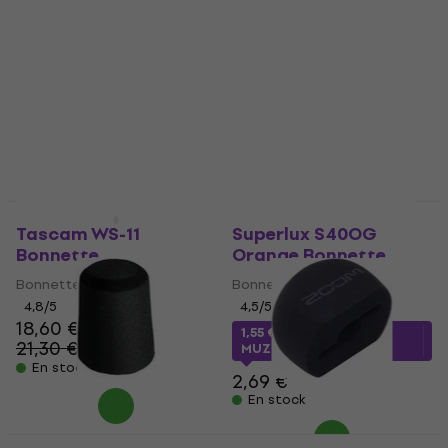
Bonnette
Bonnette
5
/5
20,40 €
4,8
/5
21 €
En stock
En stock
Tascam WS-11
Superlux S40OG
Bonnette
Orange Bonnette
Bonnette
Bonnette
4,8
/5
4,5
/5
18,60 €
1,55 €
avec le code
21,30 €
- 13 %
MUZMUZ-40
En stock
2,69 €
En stock
Shure AMV7+
Zoom WSH-6 Black