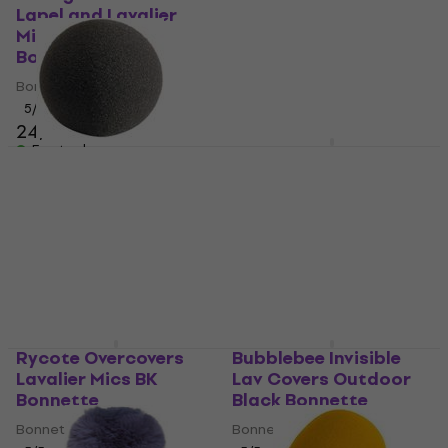
Bonnette
Lapel and Lavalier
7,99 €
8,49 €
Microphones
En stock
Bonnette
Bonnette
5
/5
24,10 €
En stock
Tascam WS-86
Bonnette
AKG W44 Bonnette
Bonnette
Bonnette
5
/5
5
/5
32,30 €
6,99 €
En stock
En stock
Rycote Overcovers
Bubblebee Invisible
Lavalier Mics BK
Lav Covers Outdoor
Bonnette
Black Bonnette
Bonnette
Bonnette