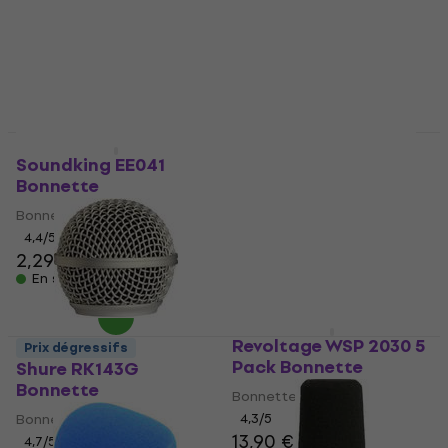
4,3
/5
Bonnette
11,90 €
4,5
/5
En stock
5,19 €
En stock
Shure A2WS Bonnette
Prix dégressifs
Soundking EE041
Bonnette
Bonnette
4,9
/5
19,90 €
Bonnette
En stock
4,4
/5
2,29 €
En stock
Revoltage WSP 2030 5
Prix dégressifs
Pack Bonnette
Shure RK143G
Bonnette
Bonnette
Bonnette
4,3
/5
13,90 €
4,7
/5