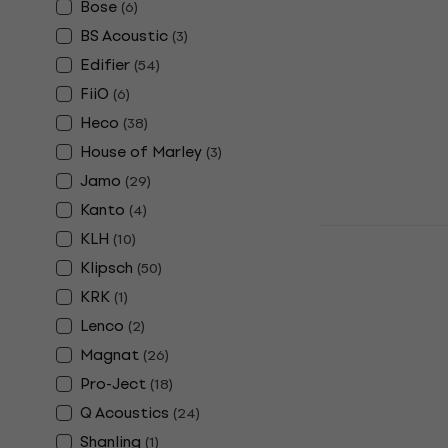
Bose
Haut-parleur sa
(
6
)
4,9
/5
BS Acoustic
(
3
)
640 €
Edifier
(
54
)
En stock
FiiO
(
6
)
Heco
(
38
)
House of Marley
(
3
)
Jamo
(
29
)
Kanto
(
4
)
Edifier S10
KLH
(
10
)
sans fil Hi-
Klipsch
(
50
)
Haut-parleur sa
KRK
(
1
)
4,7
/5
Lenco
(
2
)
298 €
En stock
Magnat
(
26
)
Pro-Ject
(
18
)
Q Acoustics
(
24
)
Shanling
(
1
)