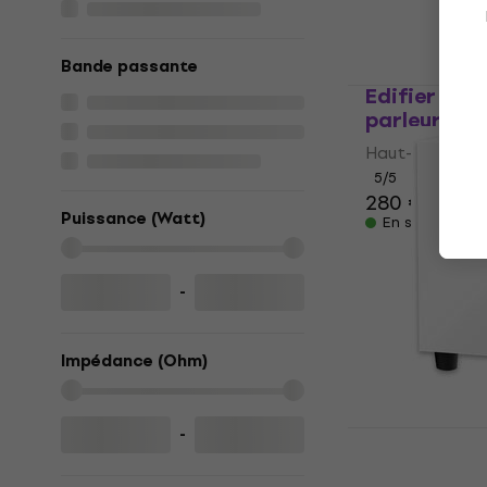
Bande passante
Edifier 2 R
parleur sans
Haut-parleur sa
5
/5
280 €
Puissance (Watt)
En stock
-
Impédance (Ohm)
Pro-Ject Su
-
de basses H
White 1 pc