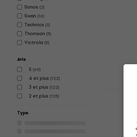
Edifier T5 
Sonos
(
2
)
Hi-Fi 1 pc
Swan
(
16
)
Caisson de bas
Technics
(
3
)
4,8
/5
Thomson
125 €
(
5
)
En stock
Victrola
(
5
)
Avis
5
(
69
)
4 et plus
(
122
)
3 et plus
(
122
)
Edifier R12
2 et plus
(
125
)
bibliothèqu
Enceinte biblio
Type
4,7
/5
78,40 €
En stock