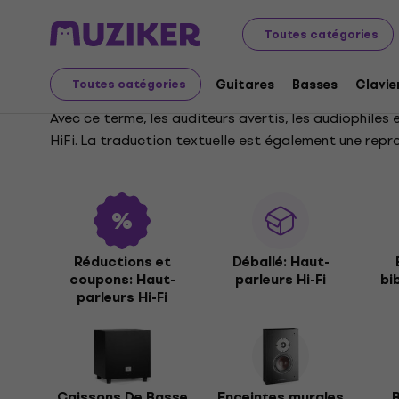
Audio Video Tech
Hi-Fi
Haut-parleurs Hi-Fi
Toutes catégories
Haut-parleurs Hi-Fi
Guitares
Basses
Clavie
Toutes catégories
Avec ce terme, les auditeurs avertis, les audiophile
HiFi. La traduction textuelle est également une repr
sonorisation domestique, de barres de son ou de caiss
effet, d'installation et d'ambiance. Muziker a prépar
qui vous convient le mieux.
Réductions et
Déballé: Haut-
coupons: Haut-
parleurs Hi-Fi
bi
parleurs Hi-Fi
Caissons De Basse
Enceintes murales