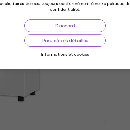
publicitaires tierces, toujours conformément à notre politique d
confidentialité
.
2850DB Haut-
D'accord
 fil Hi-Fi
Kanto ORA Haut-parleur
fil Hi-Fi Black 2 pcs
Paramètres détaillés
ns fil Hi-Fi
Haut-parleur sans fil Hi-Fi
Informations et cookies
290 €
En stock
b Box 50 E Caisson
Edifier M60 Haut-parleu
i-Fi High Gloss
fil Hi-Fi White 2 pcs