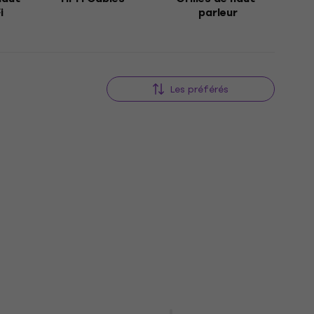
i
parleur
Les préférés
Edifier 2.0 R1280DB Haut-