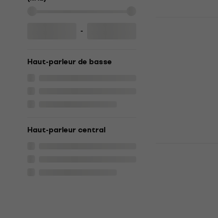
Edifier R17
parleur sans
-
pcs
Haut-parleur sa
Haut-parleur de basse
4,8
/5
137,39 €
avec l
149 €
En stock
Haut-parleur central
Edifier R99
sans fil Hi-
Haut-parleur sa
5
/5
69,13 €
avec le
89,90 €