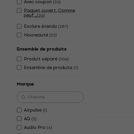
bibliothèqu
Avec coupon
(
26
)
Enceinte biblio
Paquet ouvert, Comme
neuf...
(
26
)
4,7
/5
82,30 €
Exclure étendu
(
287
)
En stock
Nouveauté
(
32
)
Ensemble de produits
Produit séparé
(
306
)
Ensemble de produits
(
7
)
Edifier 2.0
parleur sans
pcs
Marque
Haut-parleur sa
4,8
/5
107 €
Airpulse
(
1
)
En stock
AQ
(
2
)
Edifier S30
parleur sans
Audio Pro
(
4
)