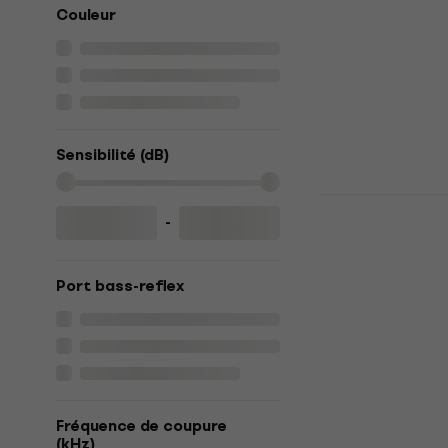
Couleur
Caisson de bas
5
/5
269,71 €
avec l
299 €
En stock
Sensibilité (dB)
Edifier S10
bibliothèqu
-
Enceinte biblio
5
/5
Port bass-reflex
321,24 €
avec 
339 €
En stock
Fréquence de coupure
(kHz)