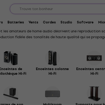
rs
Batteries
Vents
Cordes
Studio
Software
Mic
s et les amateurs de home audio décrivent une reproduction s
oduction fidèle des tonalités de haute qualité qui se propag
ons de basses. Nous faisons la distinction entre les enceinte
é une sélection pour vous afin que vos oreilles n'entendent q
Enceintes de
Enceintes colonne
Enceintes centr
bliothèque Hi-Fi
Hi-Fi
Hi-Fi
Barres de son
Multiroom
Supports pour 