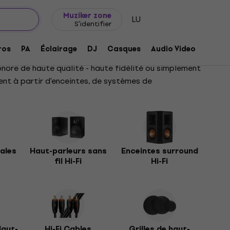
Idée de cadeau
FAQ
Muziker Blog
Muziker zone
LU
S'identifier
ros
PA
Éclairage
DJ
Casques
Audio Video
Acces
onore de haute qualité - haute fidélité ou simplement
ent à partir d'enceintes, de systèmes de
s d'étagère, de colonne, sans fil, centrales, à
ue le mieux. Regardez autour de vous et choisissez ce
ales
Haut-parleurs sans
Enceintes surround
fil Hi-Fi
Hi-Fi
Haut-
Hi-Fi Cables
Grilles de haut-