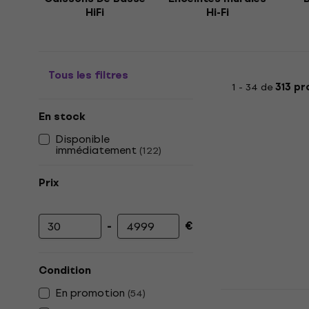
HiFi
Hi-Fi
Tous les filtres
1 - 34 de
313 pr
En stock
Disponible
immédiatement
(
122
)
Prix
-
€
Prix minimum
Prix maximum
Condition
En promotion
(
54
)
Edifier R12