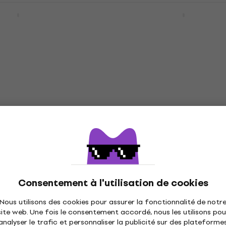
Caisson de basses
Edifier M60 Haut-parleu
Nouveauté
fil Hi-Fi Classic Oak 2 p
ses Hi-Fi
Haut-parleur sans fil Hi-Fi
5
/5
130 €
134 €
En stock
80T Enceinte
Nouveauté
e Hi-Fi White 2 pcs
Kanto YU2 Enceinte
bibliothèque Hi-Fi Matte
thèque Hi-Fi
Consentement à l'utilisation de cookies
2 pcs
Nous utilisons des cookies pour assurer la fonctionnalité de notr
Enceinte bibliothèque Hi-Fi
site web. Une fois le consentement accordé, nous les utilisons pou
270 €
analyser le trafic et personnaliser la publicité sur des plateforme
En stock