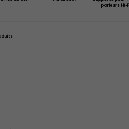
parleurs Hi-F
oduits
Promotion
80T Enceinte