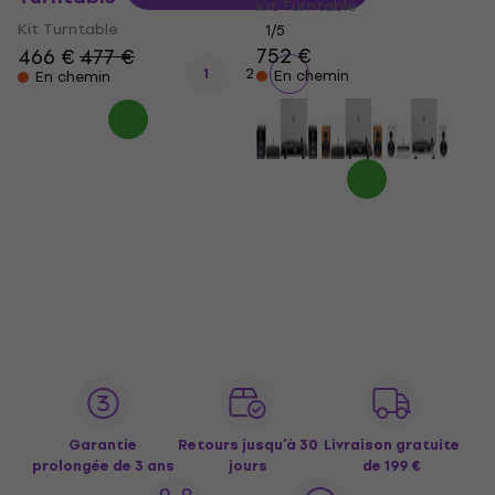
Kit Turntable
Kit Turntable
1
/5
752 €
466 €
477 €
1
2
En chemin
En chemin
Garantie
Retours jusqu’à 30
Livraison gratuite
prolongée de 3 ans
jours
de 199 €