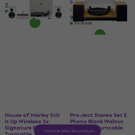
(Juste déballé)
212 €
221 €
- 4 %
Kit Turntable
En stock
922 €
En stock
Pro-Ject Stereo Set E
Lenco LS 300 Wood Kit
Phono Silver White Kit
Turntable (Comme
Turntable (Comme
neuf)
neuf)
Kit Turntable
Kit Turntable
222,75 €
637 €
679 €
En stock
- 6 %
En stock
House of Marley Stir
Pro-Ject Stereo Set E
It Up Wireless 2+
Phono Black Walnut
Signature Black Kit
Wood Kit Turntable
Montrer plus de produits
Turntable