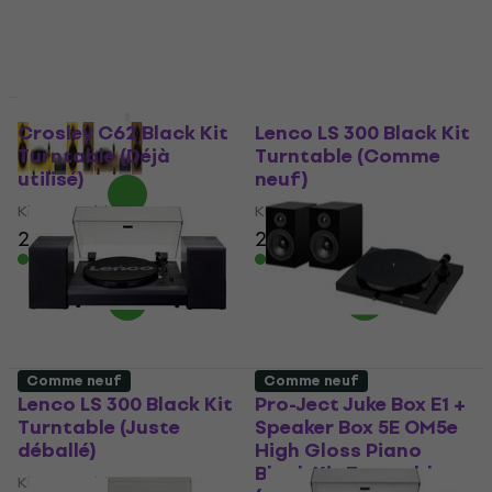
1.379 €
319 €
En stock
En stock
Juste déballé
Juste déballé
Crosley C62 Black Kit
Lenco LS 300 Black Kit
Turntable (Déjà
Turntable (Comme
utilisé)
neuf)
Kit Turntable
Kit Turntable
222 €
230 €
214 €
En stock
En stock
Comme neuf
Comme neuf
Lenco LS 300 Black Kit
Pro-Ject Juke Box E1 +
Turntable (Juste
Speaker Box 5E OM5e
déballé)
High Gloss Piano
Black Kit Turntable
Kit Turntable