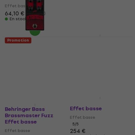
Effet basse
Effet basse
64,10 €
67,20 €
283 €
306 €
- 8 %
En stock
En stock
Markbass MB Raw
Promotion
Octaver Effet basse
Aguilar Octamizer V2
Effet basse (Comme
Effet basse
neuf)
4
/5
119 €
Effet basse
Sur commande
202 €
222 €
- 9 %
uniquement
En stock
Aguilar Octamizer V2
Effet basse
Behringer Bass
Brassmaster Fuzz
Effet basse
Effet basse
5
/5
254 €
Effet basse