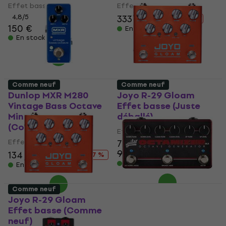
Effet basse
Effet basse
4,8
/5
333 €
357 €
- 7 %
150 €
En stock
En stock
Comme neuf
Comme neuf
Dunlop MXR M280
Joyo R-29 Gloam
Vintage Bass Octave
Effet basse (Juste
Mini Effet basse
déballé)
(Comme neuf)
Effet basse
Effet basse
75,30 €
95,93 €
134 €
183,15 €
- 22 %
- 27 %
En stock
En stock
Comme neuf
Joyo R-29 Gloam
Aguilar Octamizer
Effet basse (Comme
DLX Effet basse
neuf)
(Comme neuf)