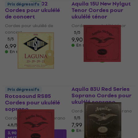
Dunlop DUQ302
Aquila 15U New Nylgut
Prix dégressifs
Cordes pour ukulélé
Tenor Cordes pour
de concert
ukulélé ténor
Cordes pour ukulélé de
Cordes pour ukulélé ténor
concert
5
/5
9,90 €
5
/5
6,99 €
En stock
En stock
Aquila 83U Red Series
Prix dégressifs
Soprano Cordes pour
Rotosound RS85
ukulélé soprano
Cordes pour ukulélé
soprano
Cordes pour ukulélé soprano
Cordes pour ukulélé soprano
5
/5
7,99 €
4,8
/5
En stock
3,90 €
avec le code
MUZMUZ-30