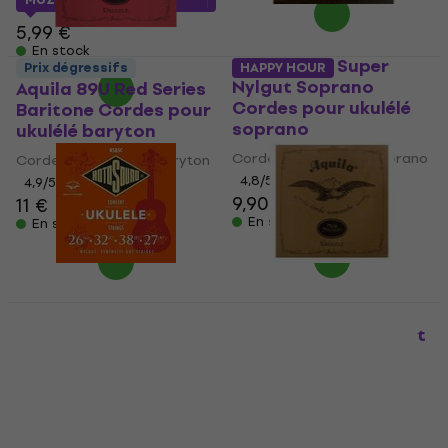
5,99 €
En stock
Aquila 100U Super
Prix dégressifs
HAPPY HOUR
Nylgut Soprano
Aquila 89U Red Series
Cordes pour ukulélé
Baritone Cordes pour
soprano
ukulélé baryton
Cordes pour ukulélé soprano
Cordes pour ukulélé baryton
4,8
/5
4,9
/5
9,90 €
11 €
En stock
En stock
Rotosound RS85C
Aquila 16U New Nylgut
Cordes pour ukulélé
Tenor Single Cordes
de concert
pour ukulélé ténor
Cordes pour ukulélé de
Cordes pour ukulélé ténor
concert
4,9
/5