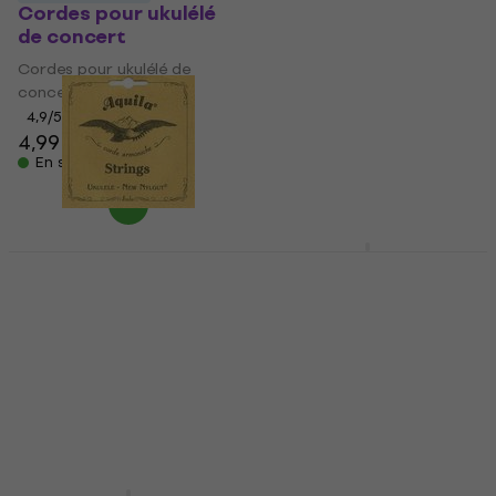
Cordes pour ukulélé
Cordes pour ukulélé
de concert
soprano
Cordes pour ukulélé de
Cordes pour ukulélé soprano
concert
4,8
/5
8,29 €
8,89 €
4,9
/5
4,99 €
En stock
En stock
D'Addario EJ99TLG
Cordes pour ukulélé
Aquila 7U New Nylgut
ténor
Concert Cordes pour
ukulélé de concert
Cordes pour ukulélé ténor
Cordes pour ukulélé de
5
/5
11,80 €
concert
En stock
5
/5
9,60 €
En stock