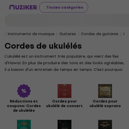
Toutes catégories
Instruments de musique
Guitares
Cordes de guitares
Co
Cordes de ukulélés
L'ukulélé est un instrument très populaire, qui vient des îles
d'Hawaï. En plus de produire des tons et des looks agréables,
il a besoin d'un entretien de temps en temps. C'est pourquoi
nous avons créé cette section. Si votre ukulélé ne peut pas
suivre, nous vous suggérons de chercher des nouvelles
cordes en premier lieu.
Réductions et
Cordes pour
Cordes pour
coupons: Cordes
ukulélé de concert
ukulélé soprano
de ukulélés