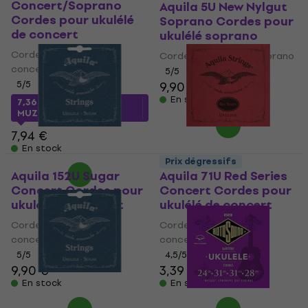
Concert/Soprano
Aquila 5U New Nylgut
Cordes pour ukulélé
Soprano Cordes pour
de concert
ukulélé soprano
Cordes pour ukulélé de
Cordes pour ukulélé soprano
concert
5
/5
5
/5
9,90 €
En stock
7,36 €
avec le code
MUZMUZ-5
7,94 €
En stock
Prix dégressifs
Aquila 152U Sugar
Aquila 71U Red Series
Concert Cordes pour
Concert Cordes pour
ukulélé de concert
ukulélé de concert
Cordes pour ukulélé de
Cordes pour ukulélé de
concert
concert
5
/5
4,5
/5
9,90 €
3,39 €
En stock
En stock