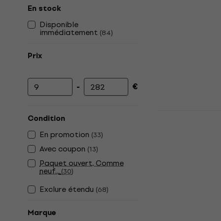
En stock
Disponible
immédiatement
(
84
)
Prix
-
€
Prix minimum
Prix maximum
Pasadena 1
Condition
Kalimba
En promotion
(
33
)
4,8
/5
Avec coupon
(
13
)
28,90 €
En stock
Paquet ouvert, Comme
neuf...
(
30
)
Exclure étendu
(
68
)
Marque