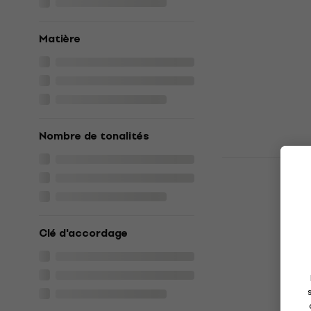
4,8
/5
59 €
Matière
En stock
Nombre de tonalités
Sela SE 245
Kalimba
4,9
/5
50 €
En stock
Clé d'accordage