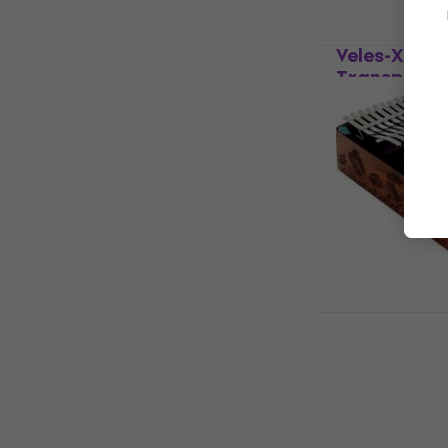
Veles-X Acry
Transparen
Kalimba
4,1
/5
13,70 €
En stock
Mahalo MKA
Kalimba
Kalimba
4,8
/5
19,11 €
avec le 