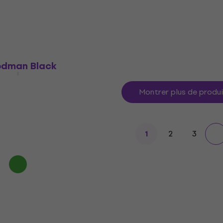
32,50 €
En stock
odman Black
Montrer plus de produ
2
3
1