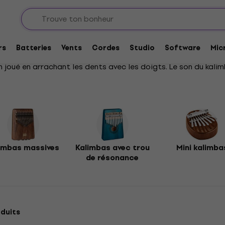
imbas
rs
Batteries
Vents
Cordes
Studio
Software
Mic
 joué en arrachant les dents avec les doigts. Le son du kalimb
imbas massives
Kalimbas avec trou
Mini kalimba
de résonance
duits