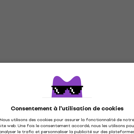
Kalimba
5
/5
34,70 €
En stock
 Kalimba
Veles-X Woodman Blue K
Kalimba
5
/5
26,40 €
En stock
Consentement à l'utilisation de cookies
Nous utilisons des cookies pour assurer la fonctionnalité de notr
site web. Une fois le consentement accordé, nous les utilisons pou
analyser le trafic et personnaliser la publicité sur des plateforme