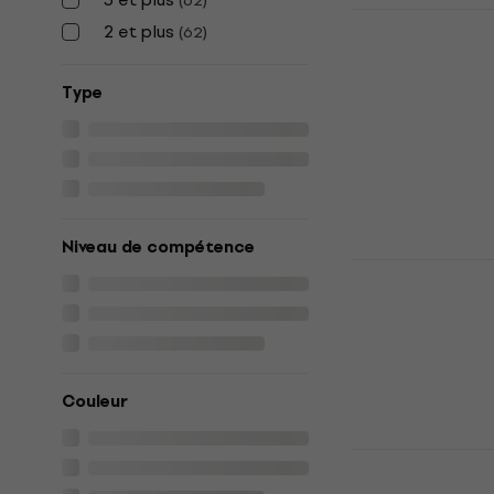
(
62
)
Mahalo MKA
2 et plus
(
62
)
Kalimba
Kalimba
Type
4,8
/5
25,90 €
En stock
Niveau de compétence
Shamann 17 
Maple Kali
Kalimba
5
/5
34,90 €
En stock
Couleur
Sela 17 Sap
Kalimba