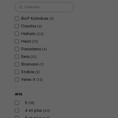
Mahalo MKA
Kalimba
Kalimba
Bolf Kalimbas
(
3
)
4,8
/5
Cascha
(
4
)
25,90 €
Mahalo
(
22
)
En stock
Meinl
(
13
)
Pasadena
(
4
)
Sela
(
31
)
Pasadena 1
Shamann
(
7
)
Kalimba
Stable
(
2
)
4,9
/5
Veles-X
(
12
)
23,70 €
En stock
Avis
5
(
18
)
4 et plus
(
62
)
3 et plus