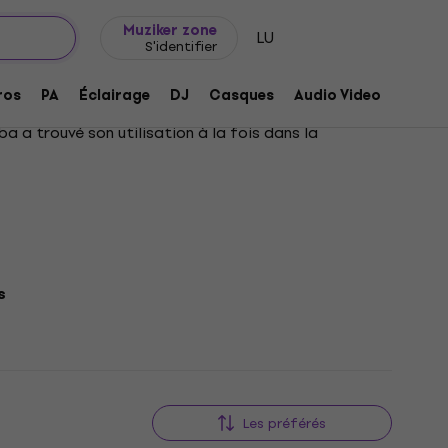
Idée de cadeau
FAQ
Muziker Blog
Muziker zone
LU
S'identifier
ros
PA
Éclairage
DJ
Casques
Audio Video
Acces
a a trouvé son utilisation à la fois dans la
s
Les préférés