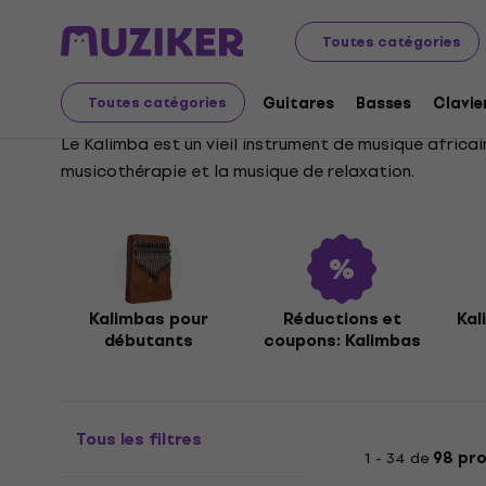
Instruments de musique
Batteries
Percussions
Kal
Toutes catégories
Kalimbas
Guitares
Basses
Clavie
Toutes catégories
Le Kalimba est un vieil instrument de musique africain
musicothérapie et la musique de relaxation.
Kalimbas pour
Réductions et
Kal
débutants
coupons: Kalimbas
Tous les filtres
1 - 34 de
98 pro