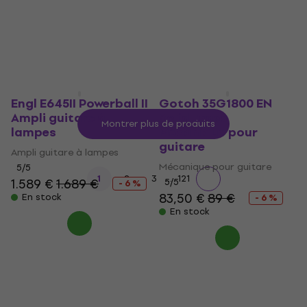
40,10 €
- 13 %
5
/5
En stock
552 €
694 €
- 20 %
En stock
Engl E645II Powerball II
Gotoh 35G1800 EN
Ampli guitare à
Solid Brass
Montrer plus de produits
lampes
Mécanique pour
guitare
Ampli guitare à lampes
Mécanique pour guitare
5
/5
...
1
2
3
121
1.589 €
1.689 €
5
/5
- 6 %
83,50 €
89 €
En stock
- 6 %
En stock