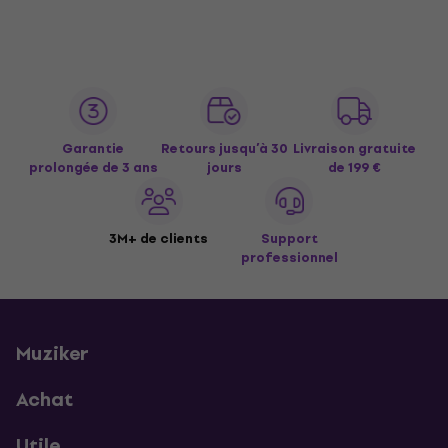
Garantie
Retours jusqu’à 30
Livraison gratuite
prolongée de 3 ans
jours
de 199 €
3M+ de clients
Support
professionnel
Muziker
Achat
Utile