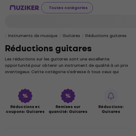
Toutes catégories
Instruments de musique
Guitares
Réductions guitares
Réductions guitares
Les réductions sur les guitares sont une excellente
opportunité pour obtenir un instrument de qualité à un prix
avantageux. Cette catégorie s'adresse à tous ceux qui
souhaitent élargir leur collection ou commencer à jouer
sans gros investissement initial. Les guitares font partie des
instruments les plus populaires et sont utilisées dans divers
styles musicaux, du rock et blues au folk.
Dans notre sélection, tu trouveras différents types de
Réductions et
Remises sur
Réductions:
coupons: Guitares
quantité: Guitares
Guitares
guitares, adaptés aux débutants comme aux musiciens
avancés. Pour un choix plus ciblé, consulte les offres
spéciales et les
remises par catégorie
. Si tu prévois
d’acheter plusieurs instruments à la fois, les
remises sur