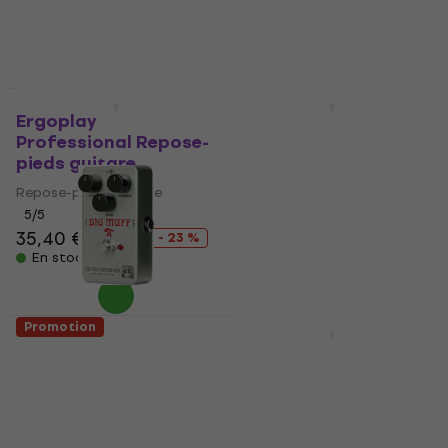
49 €
76,90 €
En stock
- 36 %
En stock
Promotion
Promotion
Ergoplay
Walrus Audio Slö
Professional Repose-
Effet guitare
pieds guitare
Effet guitare
Repose-pieds guitare
5
/5
218 €
242 €
5
/5
- 10 %
35,40 €
46 €
En stock
- 23 %
En stock
Promotion
Promotion
Electro Harmonix
Pasadena PD-100
Ram’s Head Big Muff
Sunburst Guitare
Pi Effet guitare
acoustique
Effet guitare
Guitare acoustique
5
/5
5
/5