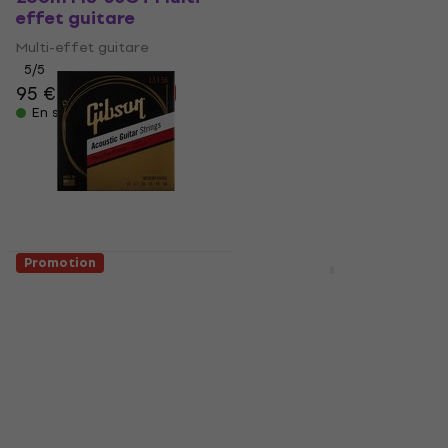
effet guitare
1720-00 White Pièces
détachées pour
Multi-effet guitare
guitares
5
/5
Pièces détachées pour
95 €
111 €
- 14 %
guitares
En stock
5
/5
11,40 €
14 €
- 19 %
En stock
Promotion
HAPPY HOUR
Gibson Phosphor
Martin Authentic
Bronze 13-56 Cordes
Lifespan Cordes de
de guitares
guitares acoustiques
acoustiques
Cordes de guitares
Cordes de guitares
acoustiques
acoustiques
5
/5
13,20 €
5
/5
16,60 €
9,89 €
- 20 %