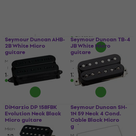
4,7
/5
Micro guitare
36,10 €
5
/5
En stock
109 €
avec le code
MUZMUZ-15
129 €
En stock
Seymour Duncan AHB-
Seymour Duncan TB-4
2B White Micro
JB White Micro
guitare
guitare
Micro guitare
Micro guitare
5
/5
4,8
/5
143 €
136 €
En stock
En stock
DiMarzio DP 158FBK
Seymour Duncan SH-
Evolution Neck Black
1N 59 Neck 4 Cond.
Micro guitare
Cable Black Micro
guitare
Micro guitare
Micro guitare
5
/5