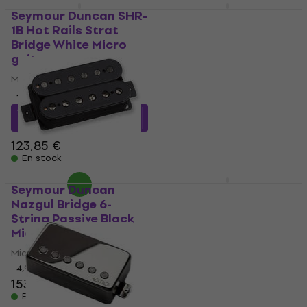
Seymour Duncan SHR-
Fishman Fluence
1B Hot Rails Strat
Modern Humbucker V2
Bridge White Micro
Black Micro guitare
guitare
Micro guitare
Micro guitare
5
/5
289 €
4,9
/5
En stock
116,03 €
avec le code
MUZMUZ-5
123,85 €
En stock
Seymour Duncan
Seymour Duncan SH-
Nazgul Bridge 6-
2N Jazz Neck Black
String Passive Black
Micro guitare
Micro guitare
Micro guitare
Micro guitare
4,8
/5
4,9
/5
119,30 €
avec le code
153 €
MUZMUZ-10
En stock
135 €