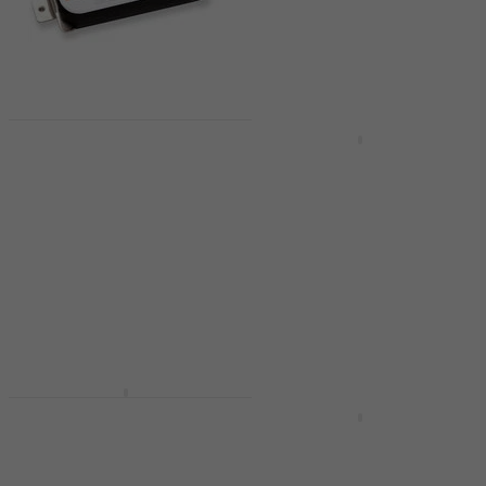
124 €
En stock
Seymour Duncan SH-4
Prix dégressifs
JB Bridge White Micro
Fishman Fluence
guitare
Modern Humbucker 7
V2 Black Nickel Micro
Micro guitare
guitare
5
/5
Micro guitare
111 €
avec le code
MUZMUZ-15
4,5
/5
295 €
135 €
En stock
En stock
Partsland HAF-N
Black Micro guitare
EMG 89 Black Micro
guitare
Micro guitare