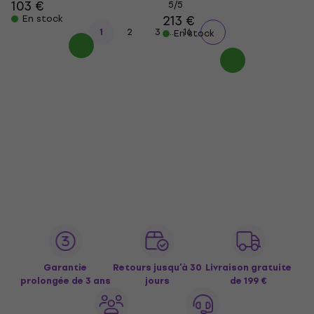
103 €
5
/5
213 €
En stock
...
1
2
3
16
En stock
Garantie
Retours jusqu’à 30
Livraison gratuite
prolongée de 3 ans
jours
de 199 €