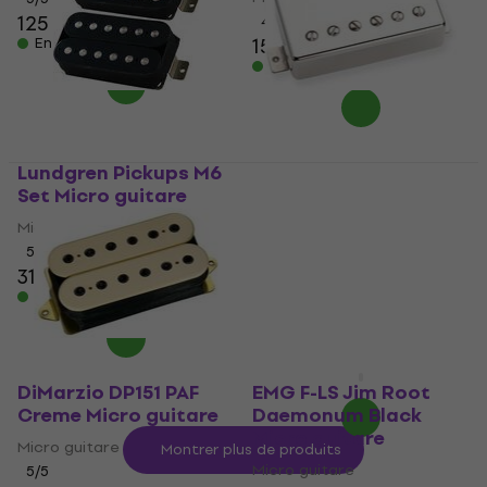
125 €
4,6
/5
157 €
En stock
En stock
Lundgren Pickups M6
Seymour Duncan TB-4
Set Micro guitare
- JB Trembucker Nickel
Micro guitare
Micro guitare
Micro guitare
5
/5
316 €
4,8
/5
En stock
143 €
avec le code
MUZMUZ-10
159 €
En stock
DiMarzio DP151 PAF
EMG F-LS Jim Root
Creme Micro guitare
Daemonum Black
Micro guitare
Micro guitare
Montrer plus de produits
Micro guitare
5
/5