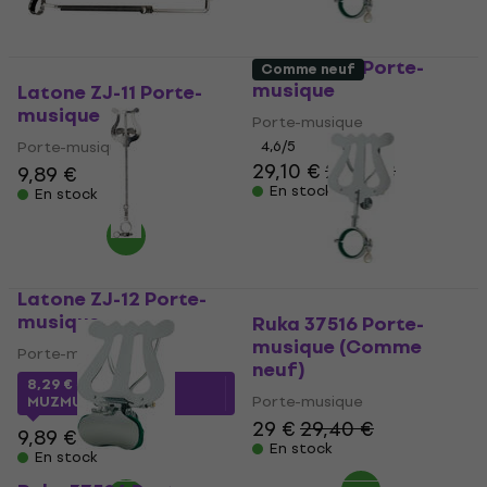
Ruka 37516 Porte-
Comme neuf
musique
Latone ZJ-11 Porte-
musique
Porte-musique
Porte-musique
4,6
/5
29,10 €
29,70 €
9,89 €
En stock
En stock
Latone ZJ-12 Porte-
musique
Ruka 37516 Porte-
musique (Comme
Porte-musique
neuf)
8,29 €
avec le code
Porte-musique
MUZMUZ-15
29 €
29,40 €
9,89 €
En stock
En stock