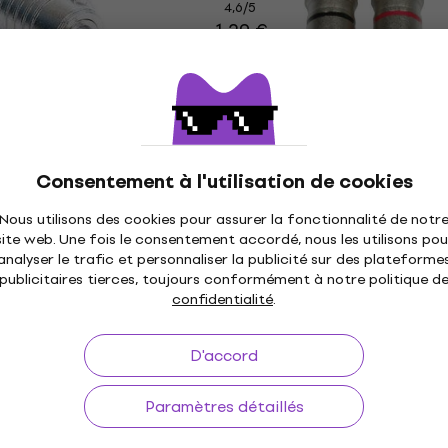
4,6
/5
1,29 €
En stock
s
Prix dégressifs
CC 404 R Jack 6,3
ADJ AC-C-RMG/SET RCA
Connecteur RCA
Consentement à l'utilisation de cookies
Connecteur RCA
4,5
/5
Nous utilisons des cookies pour assurer la fonctionnalité de notr
2,29 €
site web. Une fois le consentement accordé, nous les utilisons pou
En stock
analyser le trafic et personnaliser la publicité sur des plateforme
publicitaires tierces, toujours conformément à notre politique d
confidentialité
.
s
CC 404 BL Jack 6,3
Soundking CC 402 BL Ja
mm
D'accord
Jack 6,3 mm
4,6
/5
Paramètres détaillés
2,89 €
En stock