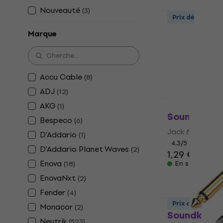
Nouveauté
(
3
)
Prix dégressif
Soundking 
Marque
Jack 6,3 mm
4,5
/5
1,99 €
Accu Cable
En stock
(
8
)
ADJ
(
12
)
AKG
Prix dégressif
(
1
)
Soundking 
Bespeco
(
6
)
Jack 6,3 mm
D'Addario
(
1
)
4,3
/5
D'Addario Planet Waves
(
2
)
1,29 €
Enova
(
18
)
En stock
EnovaNxt
(
2
)
Fender
(
4
)
Prix dégressif
Monacor
(
2
)
Soundking 
Neutrik
(
523
)