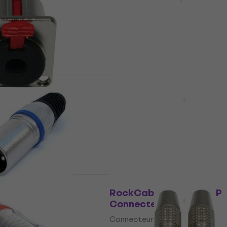
Jack 6,3 mm
4,9
/5
4,99 €
6,99 €
- 29 %
En stock
s
Prix dégressifs
J6S Jack 6,3
Omnitronic Road Metal
k 6,3 mm
Plug Connecteur XLR
Connecteur XLR
4,6
/5
1,49 €
En stock
s
Prix dégressifs
CA 403 BL
RockCable RCL 10001 P
 XLR
Connecteur XLR
R
Connecteur XLR