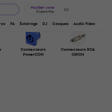
Idée de cadeau
FAQ
Muziker Blog
Muziker zone
LU
S'identifier
ros
PA
Éclairage
DJ
Casques
Audio Video
Acces
s
Connecteurs
Connecteurs RCA
PowerCON
CINCH