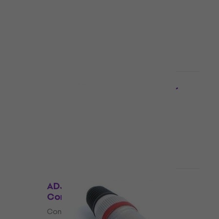
Connecteur XLR
Connecteur XLR
4,8
/5
2,39 €
En stock
Prix dégressifs
 XLR
Neutrik NC3FXX Connecteur
XLR
Connecteur XLR
4,9
/5
5,29 €
En stock
Prix dégressifs
ADJ AC-C-XM3 XLR 3pin M
Connecteur XLR
Connecteur XLR