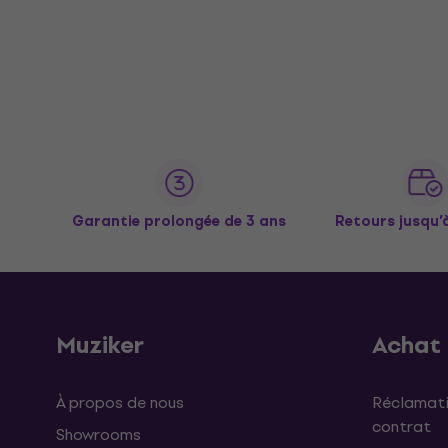
Garantie prolongée de 3 ans
Retours jusqu’
Muziker
Achat
À propos de nous
Réclamati
contrat
Showrooms