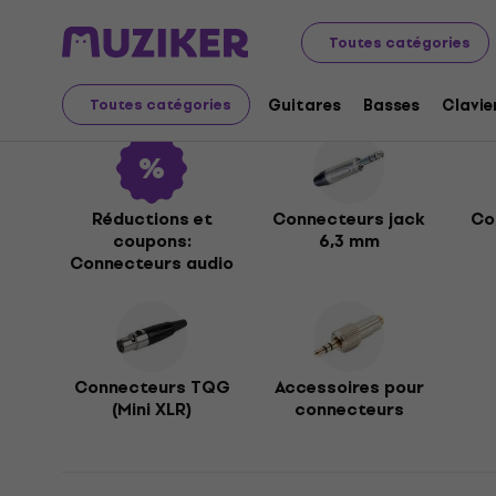
Instruments de musique
Accessoires
Câbles, fiches 
Toutes catégories
Connecteurs audio
Guitares
Basses
Clavie
Toutes catégories
Réductions et
Connecteurs jack
Co
coupons:
6,3 mm
Connecteurs audio
Connecteurs TQG
Accessoires pour
(Mini XLR)
connecteurs