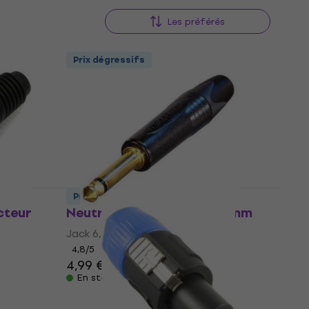
Les préférés
Prix dégressifs
Prix dégressifs
cteur
Neutrik NP2X-B Jack 6,3 mm
Jack 6,3 mm
4,8
/5
4,99 €
En stock