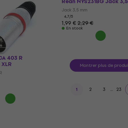
 Speakon
Rean NYS231BG Jack 3,
eakon
Jack 3,5 mm
4,7
/5
1,99 €
2,29 €
En stock
CA 403 R
 XLR
Montrer plus de produ
R
2
3
...
23
1