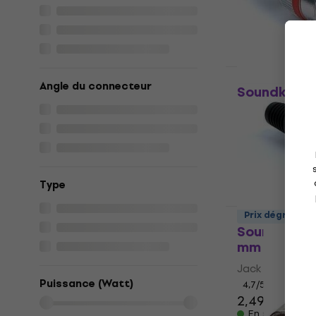
4,8
/5
2,39 €
En stock
Prix dégressif
Angle du connecteur
Soundking 
mm
Jack 6,3 mm
4,7
/5
2,49 €
En stock
Type
Prix dégressif
Soundking 
mm
Jack 6,3 mm
Puissance (Watt)
4,7
/5
2,49 €
En stock