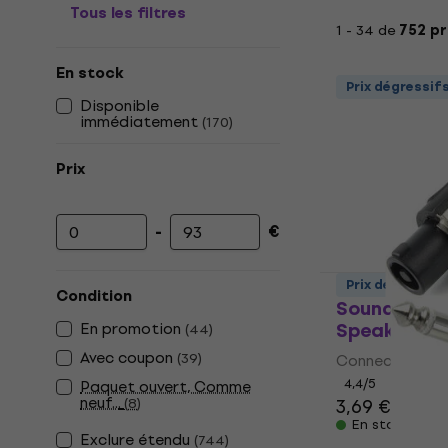
Tous les filtres
1 - 34 de
752 pr
En stock
Prix dégressif
Disponible
immédiatement
(
170
)
Prix
-
€
Prix minimum
Prix maximum
Prix dégressif
Condition
Soundking 
Speakon
En promotion
(
44
)
Avec coupon
(
39
)
Connecteur Sp
4,4
/5
Paquet ouvert, Comme
neuf...
(
8
)
3,69 €
En stock
Exclure étendu
(
744
)