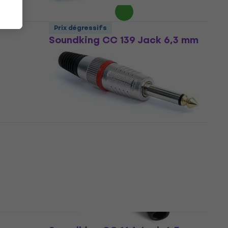
Prix dégressifs
Soundking CC 139 Jack 6,3 mm
Jack 6,3 mm
4,6
/5
2,49 €
En stock
Prix dégressifs
 4pin
Soundking CC 402 R Jack 6,3
mm
Jack 6,3 mm
4,6
/5
2,29 €
En stock