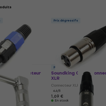
oduits
s
Prix dégressifs
s
Prix dégressifs
CB 103 Connecteur
Soundking CA 113 Conne
XLR
eakon
Connecteur XLR
4,6
/5
1,69 €
En stock