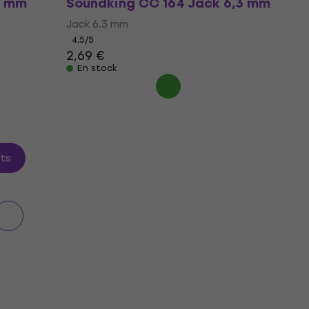
5 mm
Soundking CC 164 Jack 6,3 mm
Jack 6,3 mm
4,5
/5
2,69 €
En stock
its