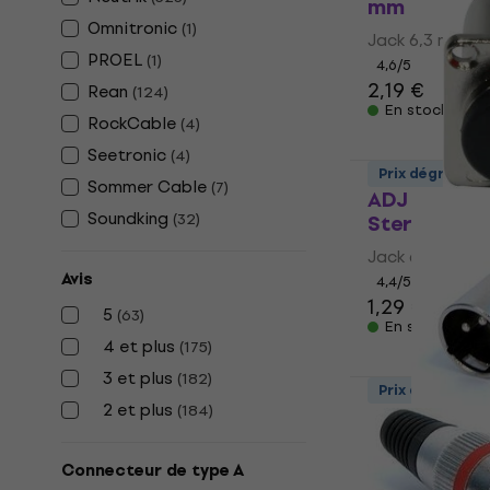
mm
Omnitronic
(
1
)
Jack 6,3 mm
PROEL
(
1
)
4,6
/5
2,19 €
Rean
(
124
)
En stock
RockCable
(
4
)
Seetronic
(
4
)
Prix dégressif
Sommer Cable
(
7
)
ADJ AC-C-P
Soundking
(
32
)
Stereo Jac
Jack 6,3 mm
Avis
4,4
/5
1,29 €
5
(
63
)
En stock
4 et plus
(
175
)
3 et plus
(
182
)
Prix dégressif
2 et plus
(
184
)
Soundking 
Connecteur
Connecteur de type A
Connecteur XL