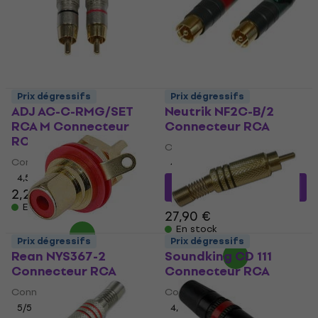
Prix dégressifs
Prix dégressifs
ADJ AC-C-RMG/SET
Neutrik NF2C-B/2
RCA M Connecteur
Connecteur RCA
RCA
Connecteur RCA
Connecteur RCA
4,8
/5
4,5
/5
24,23 €
avec le code
2,29 €
MUZMUZ-10
En stock
27,90 €
En stock
Prix dégressifs
Prix dégressifs
Rean NYS367-2
Soundking CD 111
Connecteur RCA
Connecteur RCA
Connecteur RCA
Connecteur RCA
5
/5
4,6
/5