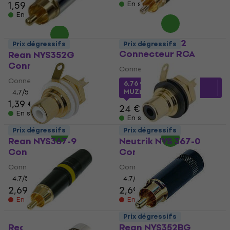
1,59 €
1,79 €
En stock
En stock
Rean RF2C-B-2
Prix dégressifs
Prix dégressifs
Connecteur RCA
Rean NYS352G
Connecteur RCA
Connecteur RCA
Connecteur RCA
6,76 €
avec le code
MUZMUZ-70
4,7
/5
1,39 €
24 €
En stock
En stock
Prix dégressifs
Prix dégressifs
Rean NYS367-9
Neutrik NYS 367-0
Connecteur RCA
Connecteur RCA
Connecteur RCA
Connecteur RCA
4,7
/5
4,7
/5
2,69 €
2,69 €
En rupture de stock
En rupture de stock
Prix dégressifs
Rean NYS373-4
Rean NYS352BG