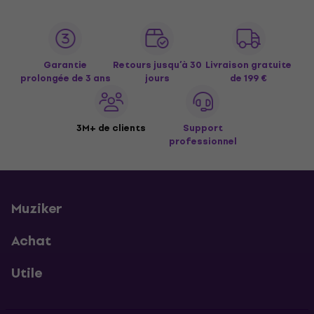
Garantie
Retours jusqu’à 30
Livraison gratuite
prolongée de 3 ans
jours
de 199 €
3M+ de clients
Support
professionnel
Muziker
Achat
Utile