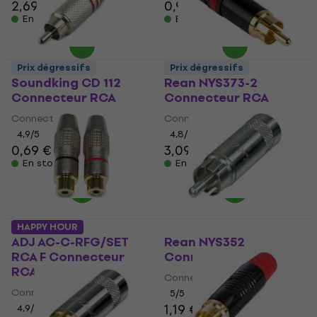
2,69 €
0,99 €
En stock
En stock
Prix dégressifs
Prix dégressifs
Soundking CD 112
Rean NYS373-2
Connecteur RCA
Connecteur RCA
Connecteur RCA
Connecteur RCA
4,9
/5
4,8
/5
0,69 €
3,09 €
En stock
En stock
HAPPY HOUR
ADJ AC-C-RFG/SET
Rean NYS352
RCA F Connecteur
Connecteur RCA
RCA
Connecteur RCA
Connecteur RCA
5
/5
1,19 €
1,43 €
4,9
/5