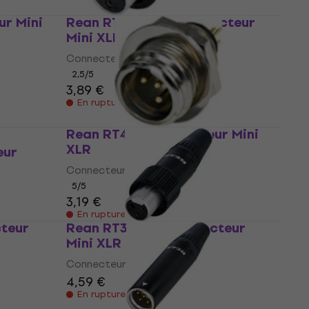
r Mini
Rean RT3FC-B-W Connecteur
Mini XLR
Connecteur Mini XLR
2,5
/5
3,89 €
En rupture de stock
Rean RT4MP Connecteur Mini
XLR
eur
Connecteur Mini XLR
5
/5
3,19 €
En rupture de stock
teur
Rean RT3FCT-B Connecteur
Mini XLR
Connecteur Mini XLR
4,59 €
En rupture de stock