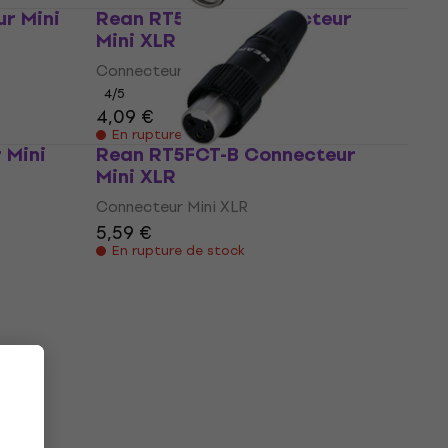
r Mini
Rean RT5MC-B Connecteur
Mini XLR
Connecteur Mini XLR
4
/5
4,09 €
En rupture de stock
 Mini
Rean RT5FCT-B Connecteur
Mini XLR
Connecteur Mini XLR
5,59 €
En rupture de stock