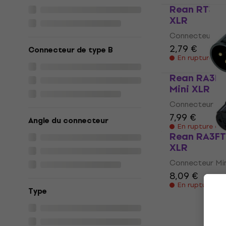
Rean RT3MP
XLR
Connecteur Min
2,79 €
Connecteur de type B
En rupture de
Rean RA3MT
Mini XLR
Connecteur Min
7,99 €
Angle du connecteur
En rupture de
Rean RA3FT
XLR
Connecteur Min
8,09 €
En rupture de
Type