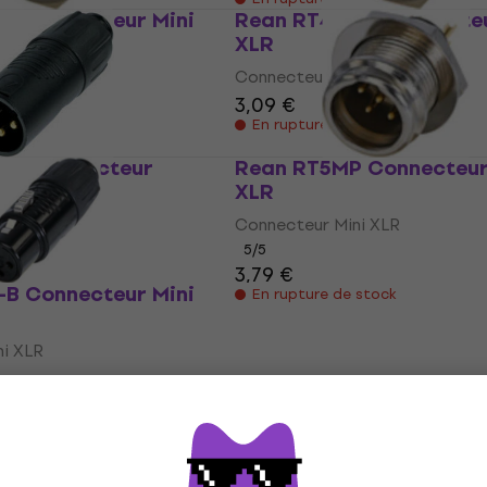
R Connecteur Mini
Rean RT4MPR Connecteu
XLR
i XLR
Connecteur Mini XLR
3,09 €
 stock
En rupture de stock
-B Connecteur
Rean RT5MP Connecteur
XLR
i XLR
Connecteur Mini XLR
5
/5
3,79 €
 stock
-B Connecteur Mini
En rupture de stock
i XLR
 stock