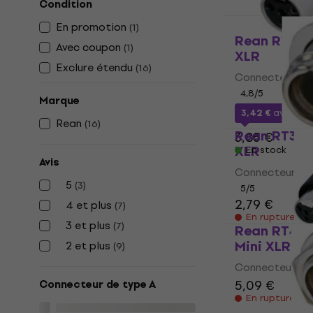
Condition
En promotion
(
1
)
Rean RT4FC
Avec coupon
(
1
)
XLR
Exclure étendu
(
16
)
Connecteur Min
4,8
/5
Marque
3,42 €
avec le
Rean
(
16
)
Rean RT3MP
3,85 €
XLR
En stock
Avis
Connecteur Min
5
(
3
)
5
/5
2,79 €
4 et plus
(
7
)
En rupture de
3 et plus
(
7
)
Rean RT4FC
Mini XLR
2 et plus
(
9
)
Connecteur Min
5,09 €
Connecteur de type A
En rupture de