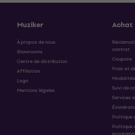
Muziker
Achat
À propos de nous
Réclamati
contrat
Showrooms
Coupons
Centre de distribution
Frais et d
Affiliation
Modalités
Logo
Suivi de co
Mentions légales
Services 
Éxonérati
Politique 
Politique 
programme