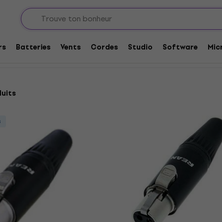
et adaptateurs
Connecteurs audio
Connecteurs TQG (Mini XLR)
 XLR)
rs
Batteries
Vents
Cordes
Studio
Software
Mic
duits
s