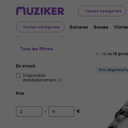
Instruments de musique
Accessoires
Câbles, fiches 
Toutes catégories
Connecteurs TQG (Mini
Guitares
Basses
Clavie
Toutes catégories
Tous les filtres
1 - 16 de
16 pro
En stock
Prix dégressif
Disponible
immédiatement
(
1
)
Prix
-
€
Prix minimum
Prix maximum