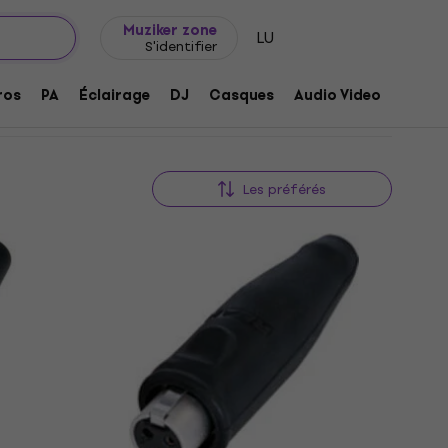
Idée de cadeau
FAQ
Muziker Blog
Muziker zone
LU
S'identifier
ros
PA
Éclairage
DJ
Casques
Audio Video
Acces
Les préférés