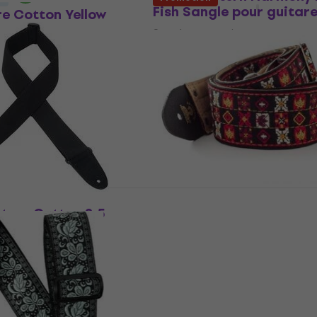
Fish Sangle pour guitar
re Cotton Yellow
 pour guitare
Sangle pour guitare
5
/5
itare
22,90 €
En stock
ature Cotton 2.5
Dunlop Jimi Hendrix
lack & Walnut
Woodstock Sangle pour
 guitare
guitare
itare
Sangle pour guitare
4,9
/5
30,90 €
40 €
- 23 %
En stock