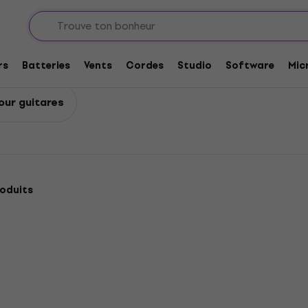
res
Sangles textiles pour guitares
uitares
rs
Batteries
Vents
Cordes
Studio
Software
Mic
our guitares
oduits