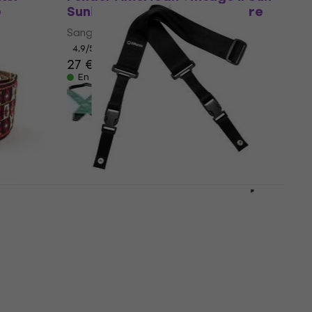
e
Sunburst Sangle pour guitare
Sangle pour guitare
4,9
/5
27 €
En stock
DiMarzio DD2200 Clip Lock
Black Sangle pour guitare
Sangle pour guitare
4,9
/5
30 €
En stock