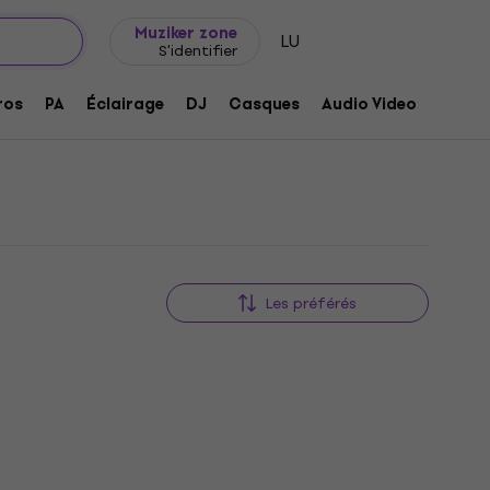
Idée de cadeau
FAQ
Muziker Blog
Muziker zone
LU
S'identifier
ros
PA
Éclairage
DJ
Casques
Audio Video
Acces
Les préférés
Prix dégressifs