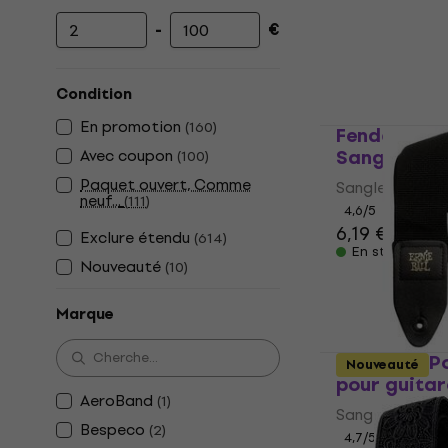
-
€
Prix minimum
Prix maximum
Condition
En promotion
(
160
)
Fender Pick
Sangle pour
Avec coupon
(
100
)
Paquet ouvert, Comme
Sangle pour gu
neuf...
(
111
)
4,6
/5
6,19 €
6,89 €
Exclure étendu
(
614
)
En stock
Nouveauté
(
10
)
Marque
Ernie Ball 
Nouveauté
pour guitar
AeroBand
(
1
)
Sangle pour gu
Bespeco
(
2
)
4,7
/5