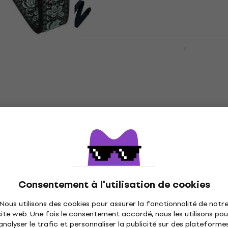
Dunlop D38 Black Sangl
guitare
Classic Jacquard
Sangle pour guitare
Sangle pour guitare
4,8
/5
itare
17,90 €
En stock
-31BK B&W Check
Dunlop Jimi Hendrix Str
e pour guitare
Poster Sangle pour guit
Consentement à l'utilisation de cookies
itare
Sangle pour guitare
Nous utilisons des cookies pour assurer la fonctionnalité de notr
4,9
/5
site web. Une fois le consentement accordé, nous les utilisons pou
38,90 €
39,30 €
analyser le trafic et personnaliser la publicité sur des plateforme
En stock