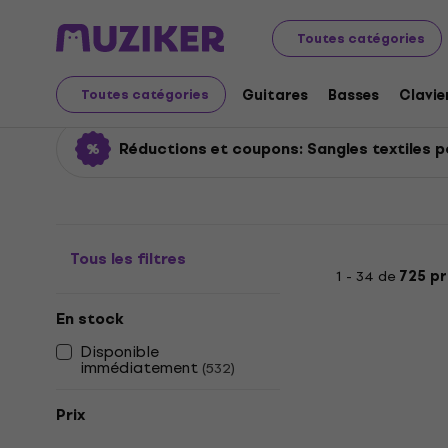
Instruments de musique
Guitares
Sangles pour guita
Toutes catégories
Sangles textiles pour g
Guitares
Basses
Clavie
Toutes catégories
Réductions et coupons: Sangles textiles p
Tous les filtres
1 - 34 de
725 pr
En stock
Disponible
immédiatement
(
532
)
Prix