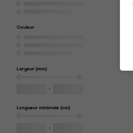
Couleur
Fender 2''
Black/Yello
pour guitar
Sangle pour gu
Largeur (mm)
4,8
/5
16,30 €
En stock
-
Longueur minimale (cm)
D'Addario 
-