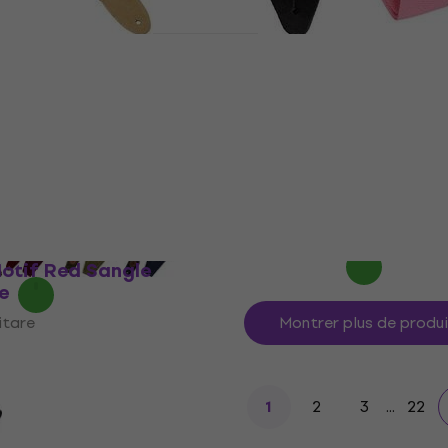
ature Cotton 2.5
Ernie Ball Polypro Pink S
an Sangle pour
Sangle pour guitare
Sangle pour guitare
itare
4,7
/5
9,39 €
9,69 €
En stock
0 €
- 16 %
Motif Red Sangle
e
itare
Montrer plus de produ
2
3
...
22
1