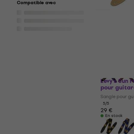
Compatible avec
Levy's Sign
Standard T
guitare
Sangle pour gu
4,8
/5
22,90 €
27,4
En stock
Levy's Sun 
pour guitar
Sangle pour gu
5
/5
29 €
En stock