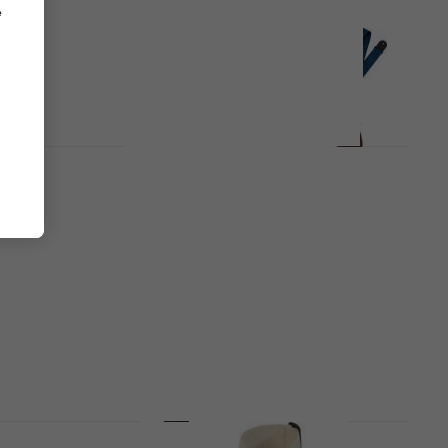
7,90 €
e
En stock
Nouveauté
r
Levy's Signature Cotton 2.5
Standard Brown Sangle pour
guitare
Sangle pour guitare
4,8
/5
23,70 €
En stock
uard