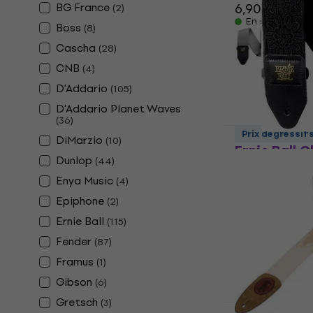
BG France
6,90 €
(
2
)
En stock
Boss
(
8
)
Cascha
(
28
)
CNB
(
4
)
D'Addario
(
105
)
D'Addario Planet Waves
(
36
)
Prix dégressif
DiMarzio
(
10
)
Ernie Ball 
Dunlop
(
44
)
Daisy After
guitare
Enya Music
(
4
)
Epiphone
(
2
)
Sangle pour gu
5
/5
Ernie Ball
(
115
)
22,40 €
Fender
(
87
)
En stock
Framus
(
1
)
Gibson
(
6
)
Gretsch
(
3
)
Prix dégressif