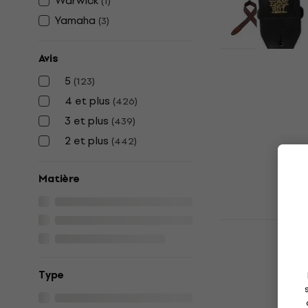
Warwick
(
1
)
Yamaha
(
3
)
Avis
Ernie Ball 
5
(
123
)
Mint To Be 
4 et plus
(
426
)
Sangle pour gu
3 et plus
(
439
)
4,9
/5
29,90 €
2 et plus
(
442
)
En stock
Matière
Dunlop D38
Black Sangl
Sangle pour gu
Type
4,9
/5
21,90 €
En stock