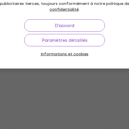
publicitaires tierces, toujours conformément à notre politique d
confidentialité
.
D'accord
Paramètres détaillés
 Monogrammed
Fender Wild Strap 2''
w/Brown Sangle
Yellow/Black Sangle pou
Informations et cookies
e
guitare
itare
Sangle pour guitare
4,9
/5
25,10 €
En stock
Planet Waves PWS
Ernie Ball Classic Jacq