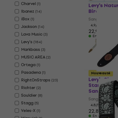
Charvel
(
1
)
Levy's Natu
Bird Sangle
Ibanez
(
14
)
iBox
Sangle pour gu
(
1
)
4,9
/5
Jackson
(
14
)
22,90 €
Lava Music
(
3
)
En stock
Levy's
(
184
)
Markbass
(
3
)
MUSIC AREA
(
2
)
Ortega
(
1
)
Pasadena
(
1
)
Nouveauté
Levy's Sign
RightOnStraps
(
23
)
Standard B
Richter
(
2
)
Sangle pour
Souldier
(
8
)
Sangle pour gu
Stagg
(
5
)
4,8
/5
Veles-X
22,80 €
(
1
)
En stock