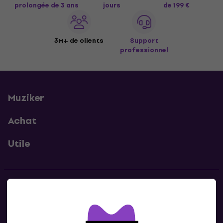
prolongée de 3 ans
jours
de 199 €
3M+ de clients
Support
professionnel
Muziker
Achat
Utile
Contacts
Contacte nous