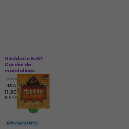
mandolines
Cordes de mandolines
4,5
/5
Cordes de mandolines
10,40 €
4,3
/5
En stock
5,19 €
En stock
Prix dégressifs
HAPPY HOUR
D'Addario EJ67
Gorstrings 12MB8-92
Cordes de
Cordes de
mandolines
mandolines
Cordes de mandolines
Cordes de mandolines
4,8
/5
5
/5
11,50 €
11,66 €
4,99 €
En stock
En stock
Prix dégressifs