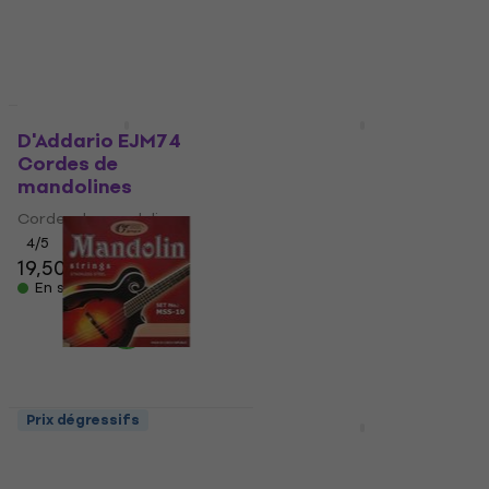
10,90 €
4,96 €
En stock
En stock
Prix dégressifs
Prix dégressifs
D'Addario EJM74
DR Strings MD-11
Cordes de
Cordes de
mandolines
mandolines
Cordes de mandolines
Cordes de mandolines
4
/5
5
/5
19,50 €
8,17 €
avec le code
En stock
MUZMUZ-25
10,90 €
En stock
Prix dégressifs
HAPPY HOUR
Gorstrings MSS-10
Rotosound RS80
Cordes de
Cordes de