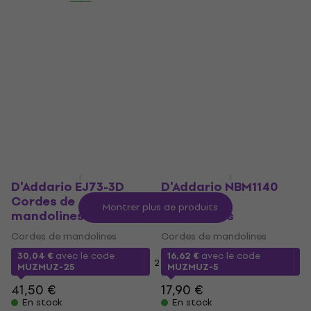
Gorstrings MPB-10
Gorstrings MPB-12
Cordes de
Cordes de
mandolines
mandolines
Cordes de mandolines
Cordes de mandolines
4,5
/5
5
/5
5,19 €
5,29 €
En stock
En stock
D'Addario EJ73-3D
D'Addario NBM1140
Cordes de
Cordes de
Montrer plus de produits
mandolines
mandolines
Cordes de mandolines
Cordes de mandolines
30,04 €
avec le code
16,62 €
avec le code
1
2
MUZMUZ-25
MUZMUZ-5
41,50 €
17,90 €
En stock
En stock